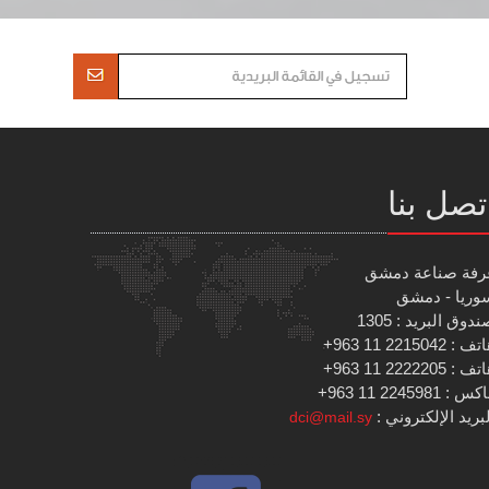
تصل بنا
رفة صناعة دمشق
وريا - دمشق
دوق البريد : 1305
 : 2215042 11 963+
 : 2222205 11 963+
س : 2245981 11 963+
بريد الإلكتروني :
dci@mail.sy