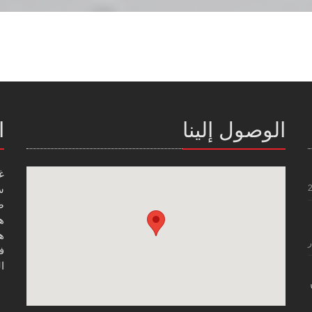
الوصول إلينا
ا
غ
س
صن
هاتف
هاتف
ر
فاك
ال