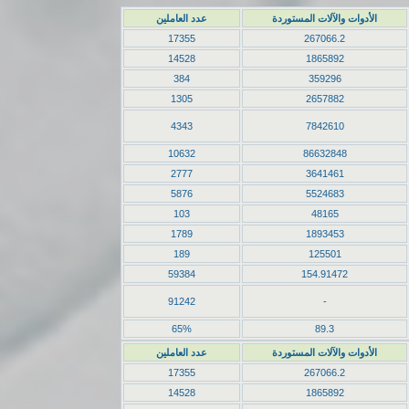
الأدوات والآلات المستوردة
عدد العاملين
17355
267066.2
14528
1865892
384
359296
1305
2657882
4343
7842610
10632
86632848
2777
3641461
5876
5524683
103
48165
1789
1893453
189
125501
59384
154.91472
91242
-
65%
89.3
الأدوات والآلات المستوردة
عدد العاملين
17355
267066.2
14528
1865892