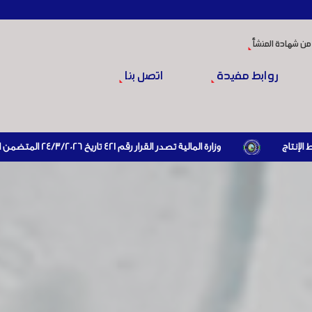
من شهادة المنشأ
روابط مفيدة
اتصل بنا
وزارة المالية تصدر القرار رقم 421 تاريخ 24/3/2026 المتضمن الزام المستوردين بإبراز براءة ذمة مالية سارية صادرة عن الهيئة العامة للضرائب والرسوم أو مديرياتها عند القيام بعمليات الاستيراد