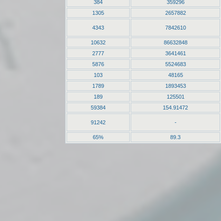
384
359296
1305
2657882
4343
7842610
10632
86632848
2777
3641461
5876
5524683
103
48165
1789
1893453
189
125501
59384
154.91472
91242
-
65%
89.3