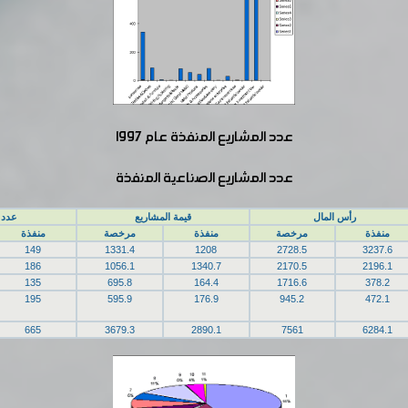
عدد المشاريع المنفذة عام 1997
عدد المشاريع الصناعية المنفذة
رأس المال
قيمة المشاريع
عدد 
منفذة
مرخصة
منفذة
مرخصة
منفذة
149
1331.4
1208
2728.5
3237.6
186
1056.1
1340.7
2170.5
2196.1
135
695.8
164.4
1716.6
378.2
195
595.9
176.9
945.2
472.1
665
3679.3
2890.1
7561
6284.1