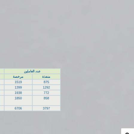
عدد العاملين
منفذة
مرخصة
1519
875
1399
1292
1938
772
1850
858
6706
3797