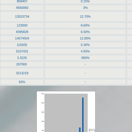
859407
0.15%
4560060
3%
13533734
12.70%
123000
8.60%
9395828
6.50%
14074504
12.80%
115505
0.30%
5107431
4.50%
3.3225
060%
267000
-
3213218
-
83%
-