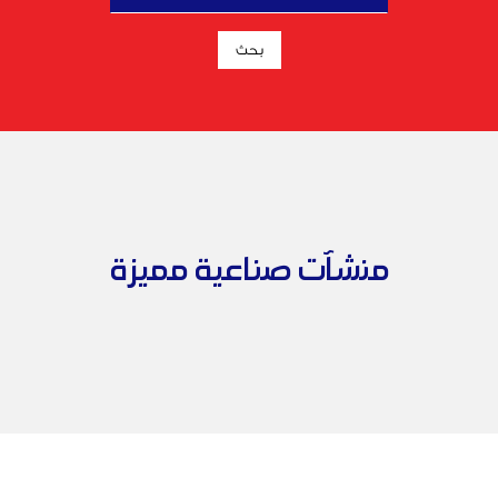
منشآت صناعية مميزة