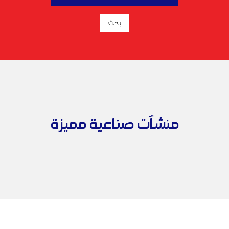
منشآت صناعية مميزة