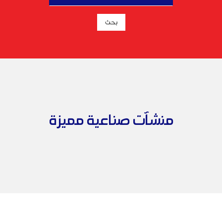
منشآت صناعية مميزة