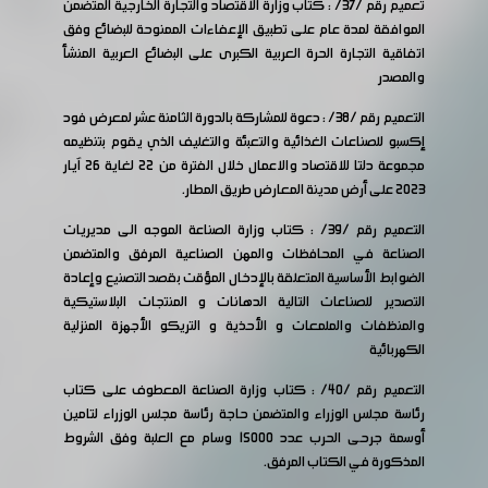
تعميم رقم /37/ : كتاب وزارة الاقتصاد والتجارة الخارجية المتضمن
الموافقة لمدة عام على تطبيق الإعفاءات الممنوحة للبضائع وفق
اتفاقية التجارة الحرة العربية الكبرى على البضائع العربية المنشأ
والمصدر
التعميم رقم /38/ : دعوة للمشاركة بالدورة الثامنة عشر لمعرض فود
إكسبو للصناعات الغذائية والتعبئة والتغليف الذي يقوم بتنظيمه
مجموعة دلتا للاقتصاد والاعمال خلال الفترة من 22 لغاية 26 آيار
2023 على أرض مدينة المعارض طريق المطار.
التعميم رقم /39/ : كتاب وزارة الصناعة الموجه الى مديريات
الصناعة في المحافظات والمهن الصناعية المرفق والمتضمن
الضوابط الأساسية المتعلقة بالإدخال المؤقت بقصد التصنيع وإعادة
التصدير للصناعات التالية الدهانات و المنتجات البلاستيكية
والمنظفات والملمعات و الأحذية و التريكو الأجهزة المنزلية
الكهربائية
التعميم رقم /40/ : كتاب وزارة الصناعة المعطوف على كتاب
رئاسة مجلس الوزراء والمتضمن حاجة رئاسة مجلس الوزراء لتامين
أوسمة جرحى الحرب عدد 15000 وسام مع العلبة وفق الشروط
المذكورة في الكتاب المرفق.