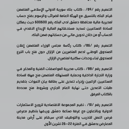
التعميم رقم /84/ : كتاب بنك سورية الدولي الإسلامي المتضمن
قيام البنك بالتنسيق مع الهيئة العامة للضرائب والرسوم بفتح حساب
لمديرية مالية محافظة دمشق لدى البنك رقم 600600 حيث يمكن
للسادة الصناعيين تسديد مستحقاتهم المالية الإيداع النقدي في
الحساب أو من خلال تحويل مالي من حساباتهم ضمن البنك.
التعميم
رقم /86/: كتاب رئاسة مجلس الوزراء المتضمن إعلان
الصندوق الوطني لدعم المتضررين من الزلزال حول فتح باب التبرع
للصندوق لبناء وحدات سكنية لمتضرري الزلزال.
التعميم رقم /88/ : كتاب مديرية المواصفات الفنية والمخابر في
وزارة التجارة الداخلية وحماية المستهلك المتضمن منح مهلة للسادة
الصناعيين الراغبين بإجراء تعديل على بطاقة بيان العبوات بتقديم
طلبات التعديل حتى نهاية العام الجاري وبشروط منح محددة
بالكتاب المرفق
التعميم رقم /91/ : تقيم المجموعة الاقتصادية لترويج الاستثمارات
الدولية وبالتعاون مع غرفة صناعة دمشق وريفها بتنظيم معرض
فرص العمل للتدريب والتوظيف الذي سيقام على أرض مدينة
المعارض بدمشق في الفترة 22-26 تشرين الأول