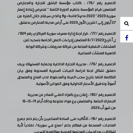
التعميم رقم /76/ : كتاب مؤسسة الباشق للتجارة والمعارض
المتضمن قيام المؤسسة بتنظيم الدورة الثامنة " لمعرض إعادة إعمار
سورية 2023 " Re-build Syria 2023 والذي سيقام خلال الفترة من
27 أيلول إلى 1 تشرين الأول 2023 على أرض مدينة المعارض بدمشق.
التعميم رقم /77/ : قرار لجنة إدارة مصرف سورية المركزي رقم 904/
ل أ تاريخ 6/7/2023 المتضمن إجراءات العمل الخاصة بتسديد ثمن
المشتقات النفطية المباعة من شركة محروقات وشركة البوابة
الذهبية للمنشآت الصناعية.
التعميم رقم /79/ : مديرية التجارة الداخلية وحماية المستهلك بريف
دمشق تشكل لجنة لدراسة العينات السعرية المسحوبة وفق بيان
التكلفة النافذ بتاريخ سحب العينة والمحفوظ لدى المنتج والمصدق
أصولاً وتدقيق الأسعار التداولية وفق الفواتير الأصولية.
التعميم رقم /80/ : إعلان بيع بالمزاد العلني الصادر عن مديرية
الجمارك العامة والمتضمن بيع مواد متنوعة وذلك أيام 14-15-16
من شهر أب 2023.
التعميم رقم /81/ : التأكيد على السادة الصناعيين بأن يتم ختم جميع
المنتجات المصنعة من قبلكم بختم /صنع في سورية/ تفادياً لأية
إشكالات مع الجهات المختصة المعنية بمكافحة التهريب.