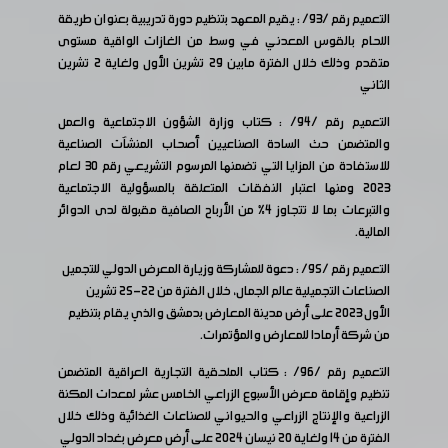
التعميم رقم /93/ : يقيم المعهد بتنظيم دورة تدريبية بعنوان طريقة
اللحام بالقوس المعدني في وسط من الغازات الواقية مستوى
متقدم وذلك خلال الفترة مابين 29 تشرين الأول ولغاية 2 تشرين
الثاني
التعميم رقم /94/ : كتاب وزارة الشؤون الاجتماعية والعمل
والمتضمن حث السادة الصناعيين أصحاب المنشآت الصناعية
للاستفادة من المزايا التي تضمنها المرسوم التشريعي رقم 30 لعام
2023 ومنها اعتبار النفقات المتعلقة بالمسؤولية الاجتماعية
والتبرعات بما لا تتجاوز 4% من الأرباح الصافية مقبولة لدى الدوائر
المالية.
التعميم رقم /95/ : دعوة للمشاركة وزيارة المعرض الدولي للتجميل
الصناعات التجميلية عالم الجمال، خلال الفترة من 22-25 تشرين
الأول 2023 على أرض مدينة المعارض بدمشق والذي يقام بتنظيم
من شركة أرمادا للمعارض والمؤتمرات.
التعميم رقم /96/ : كتاب الملحقية التجارية العراقية المتضمن
تنظيم وإقامة معرض الأسبوع الزراعي الخامس عشر لمعدات المكنة
الزراعية والإنتاج الزراعي والحيواني للصناعات الغذائية وذلك خلال
الفترة من 14 ولغاية 20 نيسان 2024 على أرض معرض بغداد الدولي