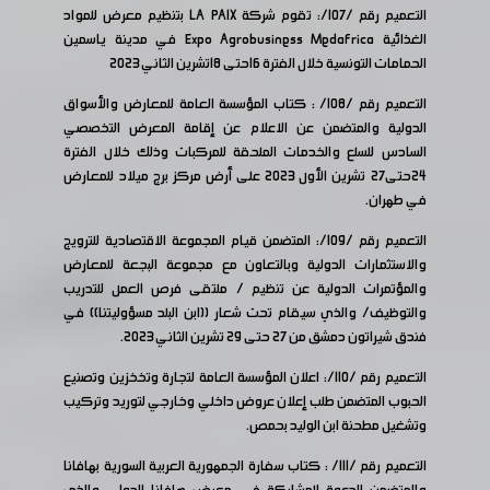
التعميم رقم /107/: تقوم شركة LA PAIX بتنظيم معرض للمواد
الغذائية Expo Agrobusiness Medafrica في مدينة ياسمين
الحمامات التونسية خلال الفترة 16حتى 18تشرين الثاني 2023
التعميم رقم /108/ : كتاب المؤسسة العامة للمعارض والأسواق
الدولية والمتضمن عن الاعلام عن إقامة المعرض التخصصي
السادس للسلع والخدمات الملحقة للمركبات وذلك خلال الفترة
24حتى27 تشرين الأول 2023 على أرض مركز برج ميلاد للمعارض
في طهران.
التعميم
رقم /109/: المتضمن قيام المجموعة الاقتصادية للترويج
والاستثمارات الدولية وبالتعاون مع مجموعة البجعة للمعارض
والمؤتمرات الدولية عن تنظيم / ملتقى فرص العمل للتدريب
والتوظيف/ والذي سيقام تحت شعار ((ابن البلد مسؤوليتنا)) في
فندق شيراتون دمشق من 27 حتى 29 تشرين الثاني 2023.
التعميم رقم /110/: اعلان المؤسسة العامة لتجارة وتخخزين وتصنيع
الحبوب المتضمن طلب إعلان عروض داخلي وخارجي لتوريد وتركيب
وتشغيل مطحنة ابن الوليد بحمص.
التعميم رقم /111/ : كتاب سفارة الجمهورية العربية السورية بهافانا