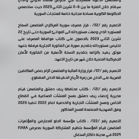
والمتضمن الدعوة للمشاركة في معرض هافانا الدولي والذي
سيقام خلال الفترة ما بين 6-11 تشرين الثاني 2023 حيث ستخصص
الحكومة الكوبية مساحة مجانية خاصة للمنتجات السورية
التعميم رقم /112/ : قرار مصرف سورية المركزي المتضمن السماح
للمستورد الذي وصلت مستورداته الى الموانئ السورية حتى تاريخ 22
تشرين الثاني 2023 بالحصول على كتاب موافقة المصرف على
تخليص مستورداته بتقديم صورة عن الفاتورة التجارية مرفقة بتعهد
موثق يفيد بالتزامه بتقديم النسخة الأصلية من الفاتورة للأمان
الجمركية المعنية خلال شهر من تاريخ التعهد.
التعميم رقم /117/: قرار وزارة المالية والمتضمن الزام بعض المكلفين
للضريبة على الدخل من زمرة الأرباح الحقيقة الدخل المقطوع .
التعميم رقم /121/ : كتاب محافظة ريف دمشق والمتضمن قيام
مديرية إحصاء ريف دمشق بمسح المنشآت الصناعية في القطاع
الخاص ومسح المنشآت التجارية والخدمية لعام 2022 تنفيذ 2023
وفق المنهجية المعتمدة للمسح المذكور
التعميم رقم /122/ : كتاب مؤسسة الحلو للمعارض والمؤتمرات
المتضمن قيام المؤسسة بتنظيم المشاركة السورية بمعرض FIARA
2024 في مدينة داكار السنغال