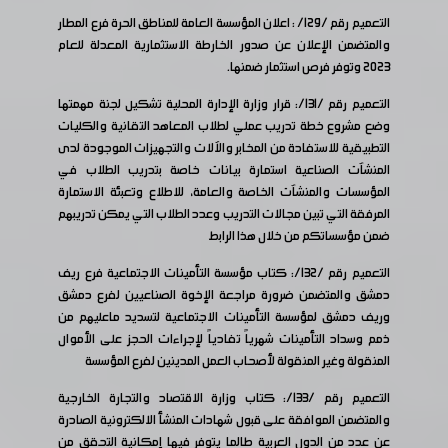
التعميم رقم /129/ : اعلان المؤسسة العامة للمناطق الحرة فرع المطار
والمتضمن الإعلان عن صدور الخارطة الاستثمارية المعدلة للعام
2023 وتوفر فرص استثمار ضمنها.
التعميم رقم /131/: قرار وزارة الإدارة المحلية تشكيل لجنة مهمتها
وضع مشروع خطة تدريب عملي لطلاب المعاهد التقانية والكليات
التطبيقية للاستفادة من المخابر والآلات والتجهيزات الموجودة لدى
المنشآت الصناعية استمارة بيانات خاصة بتدريب الطلاب في
المؤسسات والمنشآت الخاصة والعامة، للاطلاع وتعبئة الاستمارة
المرفقة التي تبين مجالات التدريب وعدد الطلاب التي يمكن تدريبهم
ضمن مؤسساتكم من خلال هذا الرابط
التعميم رقم /132/: كتاب مؤسسة التأمينات الاجتماعية فرع ريف
دمشق والمتضمن ضرورة مراجعة الإخوة الصناعيين لفرع دمشق
وريف دمشق لمؤسسة التأمينات الاجتماعية لتسديد ماعليهم من
ذمم وسداد التأمينات شهرياً تفادياً لإجراءات الحجز على الأموال
المنقولة وغير المنقولة لأصحاب العمل المدينين لفرع المؤسسة
التعميم رقم /133/: كتاب وزارة الاقتصاد والتجارة الخارجية
والمتضمن الموافقة على قبول شهادات المنشأ الالكترونية الصادرة
عن عدد من الدول العربية طالما يتوفر فيها إمكانية التحقق من