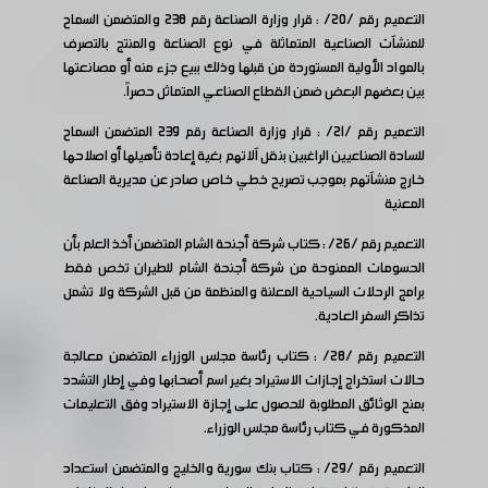
التعميم رقم /20/ : قرار وزارة الصناعة رقم 238 والمتضمن السماح
للمنشآت الصناعية المتماثلة في نوع الصناعة والمنتج بالتصرف
بالمواد الأولية المستوردة من قبلها وذلك ببيع جزء منه أو مصانعتها
بين بعضهم البعض ضمن القطاع الصناعي المتماثل حصراً.
التعميم رقم /21/ : قرار وزارة الصناعة رقم 239 المتضمن السماح
للسادة الصناعيين الراغبين بنقل آلاتهم بغية إعادة تأهيلها أو اصلاحها
خارج منشآتهم بموجب تصريح خطي خاص صادر عن مديرية الصناعة
المعنية
التعميم رقم /26/ : كتاب شركة أجنحة الشام المتضمن أخذ العلم بأن
الحسومات الممنوحة من شركة أجنحة الشام للطيران تخص فقط
برامج الرحلات السياحية المعلنة والمنظمة من قبل الشركة ولا تشمل
تذاكر السفر العادية.
التعميم رقم /28/ : كتاب رئاسة مجلس الوزراء المتضمن معالجة
حالات استخراج إجازات الاستيراد بغير اسم أصحابها وفي إطار التشدد
بمنح الوثائق المطلوبة للحصول على إجازة الاستيراد وفق التعليمات
المذكورة في كتاب رئاسة مجلس الوزراء.
التعميم رقم /29/ : كتاب بنك سورية والخليج والمتضمن استعداد