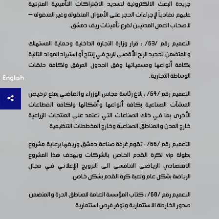
جريدة البعث الالكترونية لتسديد الاشتراكات التأمينية المترتبية
عليهم تفادياً لإجراءات الحجز على الأموال المنقولة وغير المنقولة –
لاصحاب العمل المدنيين لفرع تأمينات ريف دمشق.
التعميم رقم /63/ : قرار وزارة التجارة الداخلية وحماية المستهلك
والمتضمن تحديد الربح الأقصى للربح في إنتاج أو استيراد المواد التالية
بكافة أنواعها ومسمياتها وفق الجدول المرفق ولكافة حلقات
الوساطة التجارية.
English
التعميم رقم /64/ : بلاغ رئاسة مجلس الوزراء والقاضي بمنع ترخيص
المنشآت الصناعية بكافة أنواعها وأشكالها ولكافة القطاعات
الأخرى بما في ذلك الصناعات التي تعتمد على المنتجات الزراعية
خارج المدن والمناطق الصناعية وخارج المخططات التنظيمية
التعميم رقم /66/ : تقوم غرفة صناعة دمشق وريفها برعاية مشروع
بطولة vip لكرة القدم الخاص بالشركات ويهدف هذا المشروع
الاقتصادي الرياضي التنافسي الى الترويج الإعلاني في مجال
الرياضة بشكل عام ولعبة كرة القدم بشكل خاص.
التعميم رقم /68/ : كتاب المؤسسة العامة للمناطق الحرة والمتضمن
صدور الخارطة الاستثمارية وتوفر فرص استثمارية