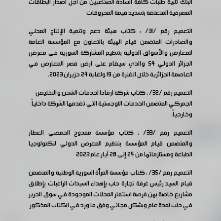
البنك تلبية طلبات كافة السادة الصناعيين من اجل اصدار البطاقات
المصرفية المتعلقة بتسديد قيمة المحروقات
التعميم رقم /31/ : كتاب هيئة دعم وتنمية الإنتاج المحلي
والصادرات المتضمن قيام الهيئة بالتعاون مع المؤسسة العامة
للمعارض والأسواق الدولية بتنظيم المشاركة السورية في معرض
الجزائر الدولي 54 والذي سيقام على ارض قصر المعارض في
العاصمة الجزائرية خلال الفترة من 19 ولغاية 24 حزيران 2023.
التعميم رقم /32/ : كتاب شركة ارمادا لخدمات الشحن والتخليص
الجمركي المتضمن الخدمات اللوجستية التي تقدمها الشركة داخلياً
وخارجياً.
التعميم رقم /33/ : كتاب مؤسسة ممدوح الحمصي العطار
والمتضمن قيام المؤسسة بتنظيم المعرض الدولي لتكنولوجيا
الطباعة ومستلزماتها من 24 إلى 28 آيار عام 2023
التعميم رقم /35/ : كتاب مؤسسة المرأة السورية الوطنية والمتضمن
قيام السيد رئيس غرفة تجارة حلب بإهداء السيدات الراغبات بإطلاق
مشاريع خاصة بهن فرصة استثمار المحلات الموجودة في سوق الحرير
في حلب لمدة عام وبشكل مجاني وفق ما ورد في الكتاب المذكور