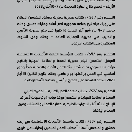
الفترة 6-16 كانون الأول 2023 وتأجيل إقامة المعرض الدولي
للأزياء – ليصبح خلال الفترة الجديدة من 7-10 أيلول 2023.
التعميم رقم / 52 / : كتاب مديرية جمارك دمشق المتضمن الاعلان
على إجراء مزاد لبيع بضاعة محجوزة لدى أمانة جمارك دمشق وذلك
يومي 3-4 من شهر أيار الساعة 12 ظهراً في مقر مديرية التأهيل
والتدريب في مديرية الجمارك العامة – وذلك وفق الشروط
المذكورة في الكتاب المرفق.
التعميم رقم /54/ : كتاب المؤسسة العامة للتأمينات الاجتماعية
المرفق المتضمن قيام مديرية الصحة والسلامة المهنية بتنظيم
مؤتمرها السنوي تحت شعار بيئة العمل الآمنة والصحية مبدأ وحق
أساسي في العمل يرافقها يوم علمي وذلك بتاريخ الاثنين 15 أيار
2023 الساعة التاسعة على المدرج الرئيسي بمكتبة الأسد الوطنية.
التعميم رقم /57/ : كتاب منظمة العمل العربية – المعهد العربي
للصحة والسلامة المهنية والمتضمن ورقة مبادئ وتوجهات لأطراف
الإنتاج الثلاثة أثناء الكوارث الطبيعية لحماية العمال والمنشات وفرق
البحث والإنقاذ
التعميم رقم /58/ : كتاب مؤسسة التأمينات الاجتماعية فرع ريف
دمشق والمتضمن أسماء أصحاب العمل المبلغين إنذارات عن طريق