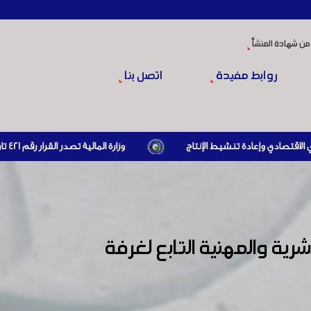
من شهادة المنشأ
روابط مفيدة
اتصل بنا
وزارة المالية تصدر القرار رقم 421 تاريخ 24/3/2026 المتضمن الزام المستوردين بإبراز براءة ذمة مالية سارية صادرة عن الهيئة العامة للضرائب والرسوم أو مديرياتها عند القيام بعمليات الاستيراد
رية والمهنية التابع لغرفة