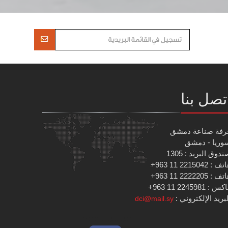
تصل بنا
رفة صناعة دمشق
وريا - دمشق
دوق البريد : 1305
 : 2215042 11 963+
 : 2222205 11 963+
س : 2245981 11 963+
بريد الإلكتروني :
dci@mail.sy