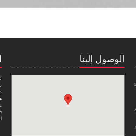
الوصول إلينا
ا
غ
س
صن
هاتف
هاتف
ر
فاك
ال