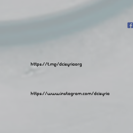
https://t.me/dcisyriaorg
https://www.instagram.com/dcisyria​