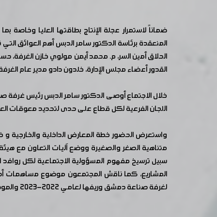
ضماناً لاستمرار عجلة الإنتاج بطاقتها العليا وخاصة 
المنعقدة برئاسة الدكتور سامر الدبس أهم العوائق التي
الحلاق أمين السر، م. محمد أيمن مولوي خازن الغرفة، حس
القدور أعضاء مجلس الإدارة، خلدون دادو مدير عام الغرفة.
خلال الاجتماع أوصى الدكتور سامر الدبس رئيس غرفة صنا
اللجان الفرعية لكل قطاع على حدى لتحديد معوقات الع
متناهية الصغر والصغيرة ووضع آليات التعاون مع هيئة 
سبيل ترسيخ مفهوم المسؤولية الاجتماعية لكل روافد
المشاريع، كما ناقش المجتمعون موضوع مساهمات أصحا
لغرفة صناعة دمشق وريفها لعامي 2022-2023 والموضوعة بالتعاون مع منظمة العمل الدولية لتطوير أعمال الغرفة وخدماتها للمرحلة المقبلة.