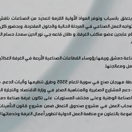
بما يتعلق بانسياب وتوفر المواد الأولية اللازمة للعديد من الصناعا
 تواجه العمل الصناعي في المرحلة الحالية والحلول المقترحة، وبحضور كل
ام عابدين عضو مكتب الغرفة، و طلال قلعه جي، نور الدين سمحا، حسام الطي
عة دمشق وريفها رؤوساء القطاعات الصناعية الأربعة في الغرفة الغذائي
مل ومعالجتها.
واستعرض الحضور خطة المعارض الداخلية والخارجية و خطة مهرجان
دعم المشاريع الصغيرة والمتناهية الصغر في وزارة الاقتصاد والتجارة 
 الصناعة الوطنية وعلى مختلف المستويات على تكون غرفة صناعة دم
ب العمل في مشروع صندوق التعطل ضمن مشروع قانون التأمينات الاج