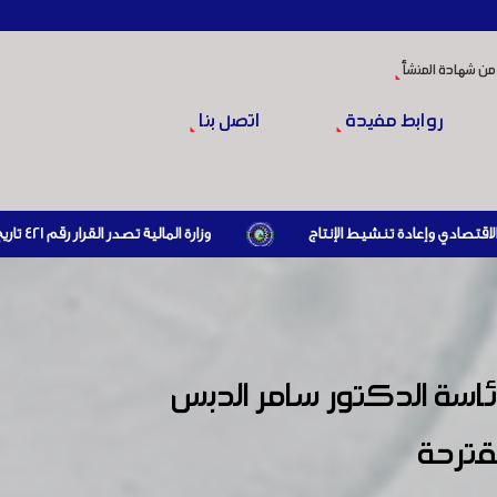
من شهادة المنشأ
روابط مفيدة
اتصل بنا
وزارة المالية تصدر القرار رقم 421 تاريخ 24/3/2026 المتضمن الزام المستوردين بإبراز براءة ذمة مالية سارية صادرة عن الهيئة العامة للضرائب والرسوم أو مديرياتها عند القيام بعمليات الاستيراد
اسة الدكتور سامر الدبس
مقترحة