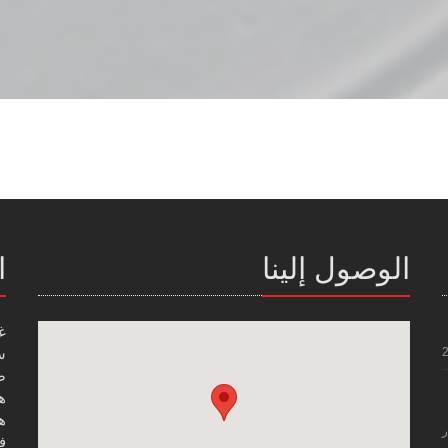
الوصول إلينا
ا
غ
س
صن
هاتف
هاتف
ر
فاك