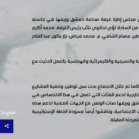
ت ناقش مجلس إدارة غرفة صناعة دمشق وريفها في جلسته
 من السادة: لؤي نحلاوي نائب رئيس الغرفة، محمد أكرم
ر، عصام الشامي، م. محمد فياض، نزار بكور، عبد القادر
ة والنسيجية والكيميائية والهندسية بالعمل الحثيث مع
 صنع في سورية للعام 2022 وطرق تنظيمها وآليات الدعم، كما تم خلال الاجتماع بحث سبل توطين وتنمية المشاريع
الخارجية لدعم الفئات التي تعمل في هذا الاختصاص في
شق وريفها صلت الوصل مع الجهات المعنية لدعم هذه
تماعية، وناقشوا أيضاً مسودة الخطة الإستراتيجية
English