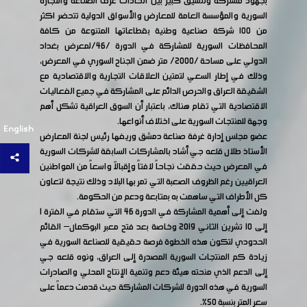
بجهود مشتركة وتنسيق كبير بين اتحادات غرف الصناعة والتجارة
السورية والمؤسسة العامة للمعارض والأسواق الدولية تتحضر اكثر
من ١٠٠ شركة صناعية وطنية بقطاعاتها المتنوعة من كافة
المحافظات السورية للمشاركة في الدورة /46/لمعرض بغداد
الدولي على مساحة /2000/ متر ضمن الجناح السوري في المعرض،
وذلك في إطار السعي لتمتين العلاقات التجارية والاقتصادية مع
الشقيقة العراق والحرص الدائم على المشاركة في جميع الفعاليات
الاقتصادية التي تقام هناك، باعتبار أن السوق العراقية تشكل أهم
وجهة للمنتجات السورية على اختلاف أنواعها.
English
عضو مجلس إدارة غرفة صناعة دمشق وريفها رئيس لجنة المعارض
الأستاذ طلال قلعه جي أشاد بالمشاركات السابقة للشركات السورية
في المعرض حيث حققت نجاحاً لافتاً وإقبالاً واسعاً من المواطنين
العراقيين رغم الظروف الصعبة التي تمر بها البلاد وذلك نتيجة لتعاون
كل الأطراف التي ساهمت به بمتابعة ودعم من الحكومة.
ولفت إلى أهمية المشاركة في الدورة 46 التي ستقام في الفترة 1
إلى 10 تشرين الثاني 2019 وخاصة بعد فتح معبر البوكمال– القائم
الحدودي لتكون هذه الخطوة فرصة حقيقية للصناعة السورية في
زيادة كم المنتجات السورية المصدرة إلى العراق، ونوه قلعه جي
إلى الدعم الذي منحته هيئة دعم وتنمية الإنتاج المحلي والصادرات
السورية في هذه الدورة للشركات المشاركة حيث قدمت دعماً على
سعر المتر بنسبة 50%.