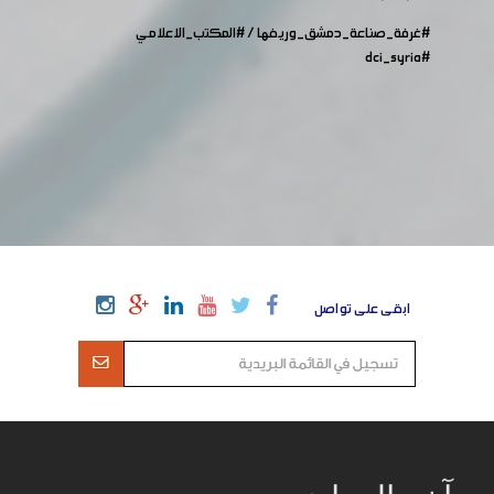
#غرفة_صناعة_دمشق_وريفها
/
#المكتب_الاعلامي
#dci_syria
ابقى على تواصل