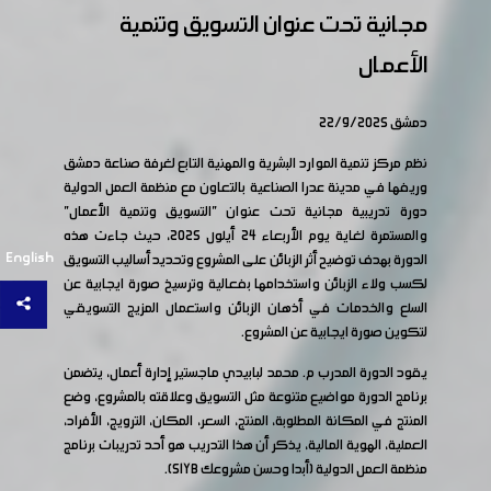
مجانية تحت عنوان التسويق وتنمية
الأعمال
دمشق 22/9/2025
نظم مركز تنمية الموارد البشرية والمهنية التابع لغرفة صناعة دمشق
وريفها في مدينة عدرا الصناعية بالتعاون مع منظمة العمل الدولية
دورة تدريبية مجانية تحت عنوان "التسويق وتنمية الأعمال"
والمستمرة لغاية يوم الأربعاء 24 أيلول 2025، حيث جاءت هذه
English
الدورة بهدف توضيح أثر الزبائن على المشروع وتحديد أساليب التسويق
لكسب ولاء الزبائن واستخدامها بفعالية وترسيخ صورة ايجابية عن
السلع والخدمات في أذهان الزبائن واستعمال المزيج التسويقي
لتكوين صورة ايجابية عن المشروع.
يقود الدورة المدرب م. محمد لبابيدي ماجستير إدارة أعمال، يتضمن
برنامج الدورة مواضيع متنوعة مثل التسويق وعلاقته بالمشروع، وضع
المنتج في المكانة المطلوبة، المنتج، السعر، المكان، الترويج، الأفراد،
العملية، الهوية المالية، يذكر أن هذا التدريب هو أحد تدريبات برنامج
منظمة العمل الدولية (أبدا وحسن مشروعك SIYB).