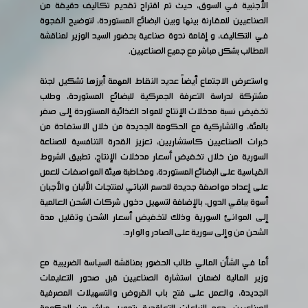
الأجنبية في السوق، حيث تم اقتراح تقديم تكاليف دقيقة من
الصناعيين للمقارنة بينها وبين البضائع المستوردة، لتوضيح الفجوة
في التكاليف، و إقامة ندوة صناعية بحضور السيد الوزير لمناقشة
المطالب بشكل مباشر مع جميع الصناعيين.
واستعرض الاجتماع أيضاً عديد النقاط المهمة أبرزها تشكيل لجنة
مشتركة لدراسة التعرفة الجمركية للبضائع المستوردة، وطلب
تخفيض نسبة مدخلات الإنتاج للمواد الغذائية المستوردة إلى صفر
بالمئة، والتشاركية مع الحكومة الجديدة من خلال الاستفادة من
خبرات الصناعيين كاستشاريين، تعزيز القدرة التنافسية للصناعة
السورية من خلال تخفيض أسعار مدخلات الإنتاج، تطبيق الشروط
القياسية على البضائع المستوردة، ومخاطبة هيئة المواصفات للعمل
على إعداد مواصفة جديدة للدسم النباتي لمنتجات الألبان والأجبان
أسوة بباقي الدول، بالإضافة لتسهيل دخول شركات الشحن العالمية
إلى الموانئ السورية وذلك لتخفيض أسعار الشحن وتقليل مدة
الشحن من وإلى سورية على الصادر والوارد.
أما في الشأن المالي طالب الحضور بمناقشة السياسة الضريبية مع
وزير المالية لضمان استشارة الصناعيين قبل صدور التعليمات
الجديدة، والعمل على فتح باب القروض والتسهيلات المصرفية