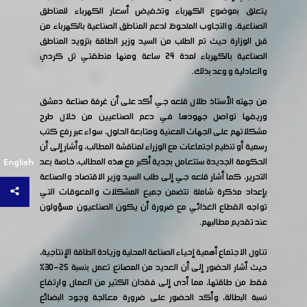
يتعلق بموضوع الكهرباء وتخفيض أسعار الكهرباء للمناطق
الصناعية، والتجاوب الملحوظ لدعم المناطق الصناعية بالكهرباء من
قبل الوزارة حيث تم الطلب من السيد وزير الطاقة بتزويد المناطق
الصناعية بالكهرباء لمدة 24 ساعة ومنها منطقتي تل كردي
والعادلية و وعد بذلك.
من جهته الأستاذ طلال قلعه جي أكد على أن غرفة صناعة دمشق
وريفها تواصل جهودها في دعم الصناعيين من خلال طرح
مشكلاتهم على الجهات المعنية ومتابعة الحلول، سواء عبر رفع كتب
رسمية أو تنظيم اجتماعات مع الوزراء لمناقشة المطالب، وأشار إلى أن
الحكومة الجديدة ستتعامل بجدية أكبر مع هذه المطالب، خاصة بعد
English
التحرير، كما أشار قلعه جي إلى طلب السيد وزير الاقتصاد والصناعة
بإعداد مذكرة شاملة تتضمن جميع المشكلات والمعوقات التي
تواجه القطاع الغذائي مع ضرورة أن يكون الصناعيون مسؤولون
عند تقديم مطالبهم.
تناول الاجتماع أهمية إحياء الصناعة المحلية وزيادة الطاقة الإنتاجية،
حيث أشار الحضور إلى أن العديد من المصانع تعمل بنسبة 25-30%
فقط من طاقتها، مما أدى إلى فقدان الكثير من العمال وارتفاع
نسبة البطالة، وأكد الحضور على ضرورة معالجة وجود البضائع