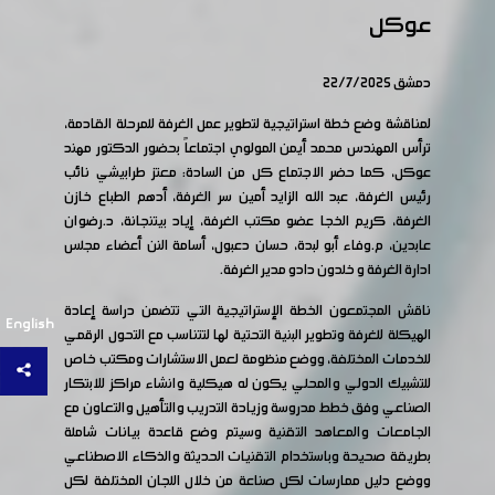
عوكل
دمشق 22/7/2025
لمناقشة وضع خطة استراتيجية لتطوير عمل الغرفة للمرحلة القادمة،
ترأس المهندس محمد أيمن المولوي اجتماعاً بحضور الدكتور مهند
عوكل، كما حضر الاجتماع كل من السادة: معتز طرابيشي نائب
رئيس الغرفة، عبد الله الزايد أمين سر الغرفة، أدهم الطباع خازن
الغرفة، كريم الخجا عضو مكتب الغرفة، إياد بيتنجانة، د.رضوان
عابدين، م.وفاء أبو لبدة، حسان دعبول، أسامة النن أعضاء مجلس
ادارة الغرفة و خلدون دادو مدير الغرفة.
ناقش المجتمعون الخطة الإستراتيجية التي تتضمن دراسة إعادة
English
الهيكلة للغرفة وتطوير البنية التحتية لها لتتناسب مع التحول الرقمي
للخدمات المختلفة، ووضع منظومة لعمل الاستشارات ومكتب خاص
للتشبيك الدولي والمحلي يكون له هيكلية وانشاء مراكز للابتكار
الصناعي وفق خطط مدروسة وزيادة التدريب والتأهيل والتعاون مع
الجامعات والمعاهد التقنية وسيتم وضع قاعدة بيانات شاملة
بطريقة صحيحة وباستخدام التقنيات الحديثة والذكاء الاصطناعي
ووضع دليل ممارسات لكل صناعة من خلال اللجان المختلفة لكل