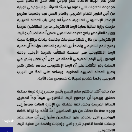
مدير عام الهيئة الأستاذ منذر ونوس أكد خلال الاجتماع على
مجموعة الخطوات التي تقوم بها هيئة الضرائب والرسوم في الوزارة
من أجل تطوير النظام الضريبي واتمام العمل فيه ولاسيما مشروع
الإصدار الإلكتروني للفاتورة، معتبراً انه ومن باب العدالة الضريبية
طرحت وزارة المالية عملية الربط الالكتروني ما بين المكلفين ضريبياً
ووزارة المالية عبر برامج جديدة للمكلفين تضمن أتمتة الضرائب والربط
الإلكتروني من خلال شبكة معلومات وقاعدة بيانات مركزية بحيث
يصبح الرقم التكليفي واضحاً بين المالية والمكلف، مؤكداً أن عملية
الربط الالكتروني هي لمصلحة المكلّف بالدرجة الأولى، وذلك
للوصول إلى الرقم الحقيقي لأعماله من دون أي تدخل بشري في
العملية،وتم التأكيد على أن الربط الإلكتروني يساهم بشكل كبير
بتعزيز العدالة الضريبية المطلوبة، ويساعد على الحدّ من التهرب
الضريبي، واعداً بتقديم تسهيلات بخصوص هذه الآلية.
من جانبه أكد الدكتور سامر الدبس رئيس مجلس إدارة غرفة صناعة
دمشق وريفها أن موضوع الربط الالكتروني مهماً جداً لتحقيق
العدالة الضريبية وخلق ثقة متبادلة مع الإدارة المالية منوهاً إلى
وجود عدة ملاحظات من قبل الصناعيين آملاً الأخذ بها لإزالة كافة
الهواجس التي يتخوف منها الصناعيين مشيراً إلى أنه سيتم عقد
English
جلسات قادمة لتقديم شرح وافي وإجابات واضحة عن عملية الربط
الالكتروني.