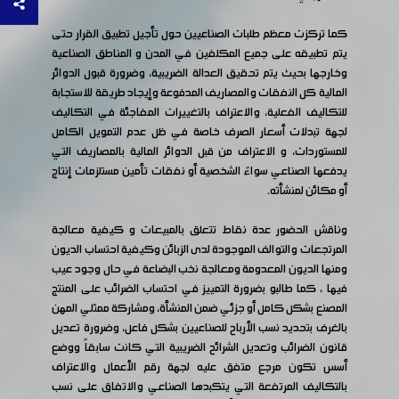
كما تركزت معظم طلبات الصناعيين حول تأجيل تطبيق القرار حتى
يتم تطبيقه على جميع المكلفين في المدن و المناطق الصناعية
وخارجها بحيث يتم تحقيق العدالة الضريبية، وضرورة قبول الدوائر
المالية كل النفقات والمصاريف المدفوعة وإيجاد طريقة للاستجابة
للتكاليف الفعلية، والاعتراف بالتغييرات المفاجئة في التكاليف
لجهة تبدلات أسعار الصرف خاصة في ظل عدم التمويل الكامل
للمستوردات، و الاعتراف من قبل الدوائر المالية بالمصاريف التي
يدفعها الصناعي سواءً الشخصية أو نفقات تأمين مستلزمات إنتاج
أو مكائن لمنشأته.
وناقش الحضور عدة نقاط تتعلق بالمبيعات و كيفية معالجة
المرتجعات والتوالف الموجودة لدى الزبائن وكيفية احتساب الديون
ومنها الديون المعدومة ومعالجة نخب البضاعة في حال وجود عيب
فيها ، كما طالبو بضرورة التمييز في احتساب الضرائب على المنتج
المصنع بشكل كامل أو جزئي ضمن المنشأة، ومشاركة ممثلي المهن
بالغرف بتحديد نسب الأرباح للصناعيين بشكل فاعل، وضرورة تعديل
قانون الضرائب وتعديل الشرائح الضريبية التي كانت سابقاً ووضع
أسس تكون مرجع متفق عليه لجهة رقم الأعمال والاعتراف
بالتكاليف المرتفعة التي يتكبدها الصناعي والاتفاق على نسب