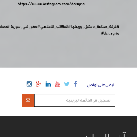
https://www.instagram.com/dcisyria​
#غرفة_صناعة_دمشق_وريفها
#المكتب_الاعلامي
#صنع_في_سورية
#دمش
#dci_syria
ابقى على تواصل