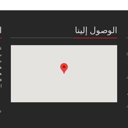
الوصول إلينا
ا
غ
س
صن
هاتف
هاتف
ر
فاك
ال
ر
ر