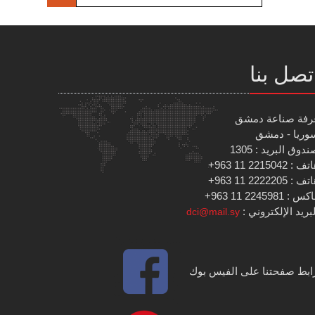
تصل بنا
رفة صناعة دمشق
وريا - دمشق
دوق البريد : 1305
 : 2215042 11 963+
 : 2222205 11 963+
س : 2245981 11 963+
بريد الإلكتروني :
dci@mail.sy
ابط صفحتنا على الفيس بوك