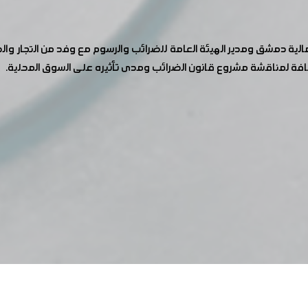
دير مالية دمشق ومدير الهيئة العامة للضرائب والرسوم مع وفد من التجار
لإضافة لمناقشة مشروع قانون الضرائب ومدى تأثيره على السوق المحلية.