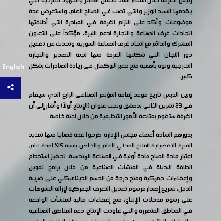
رئيس الغرفة خلال اللقاء أشاد بالعمل الكبير والجهود الفردية التي
يقدمها السيد الوزير والتي تصب في الصالح العام، واستعرض عدة
موضوعات وأكد على التزام الغرفة في المبادرة التي أطلقتها
اتحادات غرف الصناعة والتجارة لدعم الليرة، مؤكداً على التعاون
المشترك والدائم مع اتحاد غرف الصناعة السورية، وتحدث عن تفعيل
دور اللجان التي شكلتها الغرفة منها لجنة التصدير والتجارة
الخارجية،ونوه بأهمية فتح معبر البوكمال في زيادة الصادرات بشكل
English
كبير.
وبين الدبس تاريخ موعد إقامة المؤتمر الصناعي الرابع الذي سيقام
في 23 تشرين الثاني بدمشق وتحت عنوان (الإنتاج أولاً) وأشار إلى أن
الغرفة ستقوم بمتابعة الأمور التنظيمية من خلال لجنة خاصة.
بدورهم السادة أعضاء مجلس الإدارة طرحوا عدة قضايا منها تمديد
الميزة التفضيلية للمنتج المحلي العام والخاص بنسبة 15% لمدة عام،
اعتبار مادة الصاج مادة أولية في الصناعة الهندسية، تحفيز استخدام
الطاقة البديلة في المنشآت الصناعية من خلال برامج تمويل
وإعفاءات جمركية ومنح درجة من الحسم الديناميكي على ضريبة
الدخل، تسريع إصدار مرسوم تعديل التعرف الجمركية لإزالة التشوهات
على رسوم مدخلات الإنتاج، منح إعفاءات مالية للمنشآت الواقعة
في المناطق المتضررة والتي عاودت الإنتاج، دعم المناطق الصناعية