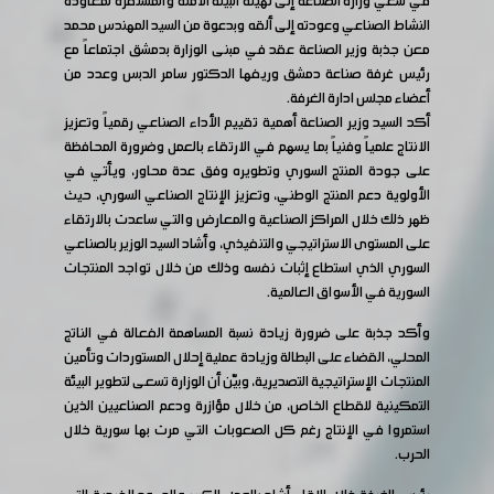
في سعي وزارة الصناعة إلى تهيئة البيئة الآمنة والمستقرة لمعاودة
النشاط الصناعي وعودته إلى ألقه وبدعوة من السيد المهندس محمد
معن جذبة وزير الصناعة عقد في مبنى الوزارة بدمشق اجتماعاً مع
رئيس غرفة صناعة دمشق وريفها الدكتور سامر الدبس وعدد من
أعضاء مجلس ادارة الغرفة.
أكد السيد وزير الصناعة أهمية تقييم الأداء الصناعي رقمياً وتعزيز
الانتاج علمياً وفنياً بما يسهم في الارتقاء بالعمل وضرورة المحافظة
على جودة المنتج السوري وتطويره وفق عدة محاور، ويأتي في
الأولوية دعم المنتج الوطني، وتعزيز الإنتاج الصناعي السوري، حيث
ظهر ذلك خلال المراكز الصناعية والمعارض والتي ساعدت بالارتقاء
على المستوى الاستراتيجي والتنفيذي، وأشاد السيد الوزير بالصناعي
السوري الذي استطاع إثبات نفسه وذلك من خلال تواجد المنتجات
السورية في الأسواق العالمية.
وأكد جذبة على ضرورة زيادة نسبة المساهمة الفعالة في الناتج
المحلي، القضاء على البطالة وزيادة عملية إحلال المستوردات وتأمين
المنتجات الإستراتيجية التصديرية، وبيّن أن الوزارة تسعى لتطوير البيئة
التمكينية للقطاع الخاص، من خلال مؤازرة ودعم الصناعيين الذين
استمروا في الإنتاج رغم كل الصعوبات التي مرت بها سورية خلال
الحرب.