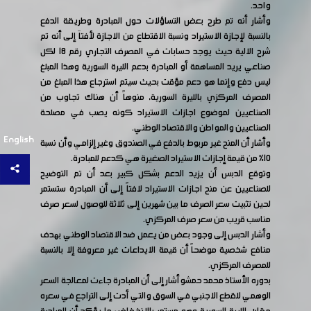
واحد.
وأشار أنه تم طرح بعض التساؤلات حول المبادرة وطريقة الدفع
بالنسبة لإجازة الاستيراد ونسبة الاقتطاع من الاجازة لأفتاَ إلى أنه تم
شرح الالية حيث يوجد حسابات في المصرف التجاري رقم 18 لكل
صناعي يريد المساهمة أو المبادرة بدعم الليرة السورية وهذا المبلغ
ليس دفع وإنما هو دعم مؤقت بحيث سيتم استرجاع هذا المبلغ من
المصرف المركزي بالليرة السورية، منوهاً أن هناك تجاوب من
الصناعيين لموضوع اجازات الاستيراد كونه يصب في مصلحة
الصناعيين والمواطن والاقتصاد الوطني.
English
وأشار أن المنح غير مربوط بالدفع في الصندوق وغير إلزامي وأن نسبة
10% من قيمة إجازات الاستيراد الصغيرة هي كدعم للمبادرة.
وتوقع الدبس أن يزيد الدعم بشكل كبير بعد أن تم التوضيح
للصناعيين عن منح اجازات الاستيراد لافتاً إلى أن المبادرة ستستمر
لحين تثبيت سعر الصرف ما بين شهرين إلى ثلاثة للوصول لسعر صرف
مناسب قريب من سعر صرف المركزي.
وأشار الدبس إلى وجود بعض من يعمل ضد الاقتصاد الوطني بهدف
منافع شخصية موضحاً أن قيمة الايداعات غير معروفة إلا بالنسبة
للمصرف المركزي.
بدوره الأستاذ محمد حمشو أشار إلى أن المبادرة جاءت لمعالجة السعر
الوهمي للقطع الاجنبي في السوق والتي أدت إلى التراجع في سعره