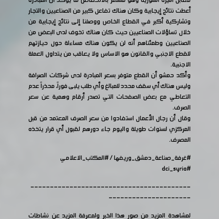
مقابل الليرة السورية وهو مستمر بالانخفاض ما يؤكد أن المبادرة
أعطت نتائج إيجابية وكان هناك تفاعل كبير من الصناعيين والتجار
وتشاركية أكبر في القطاع الخاص ووصلنا إلى نتائج إيجابية من
خلال تساؤلات الصناعيين حيث كان هناك تخوف لدى البعض من
الصناعيين وطمئناهم أنه لن يكون هناك مساءلة حول حيازتهم
للقطع الاجنبي والقانون هو الاساس ولا يعاقب من يتداول العملة
الاجنبية.
وأكد حمشو أن القطع متوفر بسعر المبادرة لدى شركات الصرافة
وليس هناك أي سقف محدد للمبالغ وأي طلب يلبى فوراً، محذراً عدم
التعاطي مع بعض الصفحات التي تصدر أرقام وهمية عن سعر
الصرف.
وقال أن رجال الأعمال استفادوا من سعر الصرف المعتمد من قبل
المركزي لسنوات طويلة واليوم جاء دورهم لقبول أي قرار يتخذه
المصرف.
#غرفة_صناعة_دمشق_وريفها
/
#المكتب_الاعلامي
#dci_syria
-----------------------------------------
---------------------
لمشاهدة المزيد من صور هذا الخبر ولمعرفة المزيد عن نشاطات