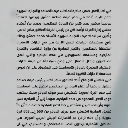
في اطار العمل ضمن مبادرة اتحادات غرف الصناعة والتجارة السورية
لدعم الليرة، عُقد في مقر غرفة صناعة دمشق وريفها اجتماعاً
موسعاً بحضور عدد كبير من السادة الصناعيين وعدد من أعضاء
مجلس إدارة الغرفة ترأسه كل من رئيس الغرفة الدكتور سامر الدبس،
وأمين سر اتحاد غرف التجارة السورية الأستاذ محمد حمشو وذلك
لشرح مستجدات اجراءات العمل اللازمة في منح اجازات الاستيراد
المتعلقة بالصناعيين والتجار الصادرة عن وزارة الاقتصاد والتجارة
الخارجية ومساهمة المستوردين في هذه المبادرة والتي اتفق
الصناعيون ورجال الاعمال على وضع نسبة 10% من قيمة اجازات
الاستيراد الصغيرة بالدولار كمساهمة في الصندوق على ان تدرس
مساهمة الاجازات الكبيرة لاحقاً.
على هامش الاجتماع أكد الدكتور سامر الدبس رئيس غرفة صناعة
دمشق وريفها أن لقاء اليوم مع الصناعيين لحثهم على المساهمة
في دعم الليرة السورية لتخفيض سعر صرف الدولار بحيث يستفيد
ذوي الدخل المحدود من هذه المبادرة، منوهاَ إلى أن المبادرة تسير
بقوة وأن الصناعيين متشجعين جداً لدعم المبادرة خاصة منذ أن بدأ
تطبيق المبادرة انخفض سعر صرف الدولار من 660 إلى 603 ليرة
سورية وأن ذلك تزامن مع انتصارات الجيش العربي السوري في
المناطق الشمالية ليكون النصر الاقتصادي والعسكري في آن