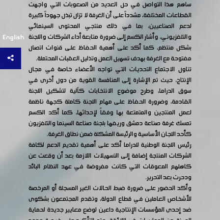
ساهم هذا التواصل في حل العديد من الصعوبات التي واجهت
القطاعات المختلفة، مشدداً على أن الغرفة لا تزال تبذل جهوداً كبيرة
لدعم الصناعيين، بما في ذلك منتجي المحتوى السينمائي
والتلفزيوني، وأشار الكسم إلى ضرورة متابعة أداء الشركات واللجنة
English
بشكل منتظم، كما أكد على أهمية الحفاظ على قنوات اتصال
مفتوحة مع الغرفة بهدف تسهيل العمل وتذليل العقبات المحتملة.
تناول الاجتماع التحديات التي تواجه الأعضاء خاصة في مجال
الإنتاج، حيث تم الإشارة إلى المنافسة القوية من دول أخرى في
سوق الدراما، وطرح موضوع الانتخابات كآلية لتشكيل اللجنة
القادمة، وضرورة الحفاظ على مهام اللجنة كاملة كجهة ناظمة
لعمل المنتجين والمتمتعة بها وفقاً لإحداثها، كما أكد الكسم
تمسك غرفة صناعة دمشق وريفها بلجنة صناعة السينما والتلفزيون
كأحد اللجان الأساسية والرئيسة المشكلة ضمن نطاق الغرفة.
رئيس اللجنة الوطنية للدراما أكد على أهمية تقديم الدعم لكافة
الشركات المنتجة إضافة إلى التسهيلات اللازمة بعد أن وقعت عن
كاهلهم المعوقات التي كانت مفروضة في عهد النظام البائد
ودحرت بعد التحرير.
وأكد الحضور على ضرورة ضبط الحالات الغير المسجلة أو المرخصة
للأشخاص العاملين في قطاع الدولة، وتقدم المجتمعون بشكوى
ضد إحدى المؤسسات الإنتاجية داعين لوضع معايير جديدة لحماية