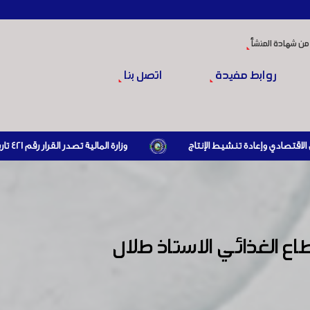
من شهادة المنشأ
روابط مفيدة
اتصل بنا
وزارة المالية تصدر القرار رقم 421 تاريخ 24/3/2026 المتضمن الزام المستوردين بإبراز براءة ذمة مالية سارية صادرة عن الهيئة العامة للضرائب والرسوم أو مديرياتها عند القيام بعمليات الاستيراد
ع الغذائي الاستاذ طلال