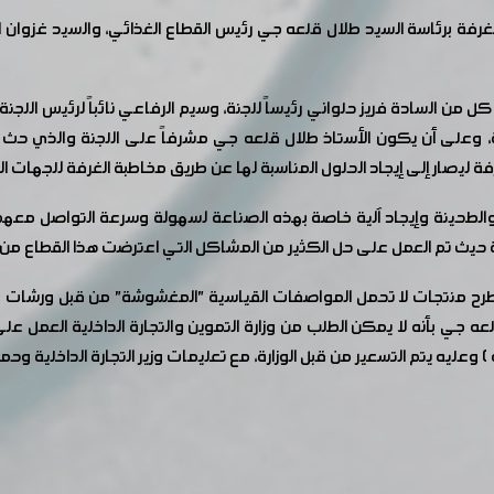
غرفة برئاسة السيد طلال قلعه جي رئيس القطاع الغذائي، والسيد غزوان 
 من السادة فريز حلواني رئيساً للجنة، وسيم الرفاعي نائباً لرئيس اللجنة، ب
، وعلى أن يكون الأستاذ طلال قلعه جي مشرفاً على اللجنة والذي حث
ليصار إلى إيجاد الحلول المناسبة لها عن طريق مخاطبة الغرفة للجهات الم
والطحينة وإيجاد آلية خاصة بهذه الصناعة لسهولة وسرعة التواصل معهم
حيث تم العمل على حل الكثير من المشاكل التي اعترضت هذا القطاع من 
 طرح منتجات لا تحمل المواصفات القياسية "المغشوشة" من قبل ورشات
ه جي بأنه لا يمكن الطلب من وزارة التموين والتجارة الداخلية العمل عل
) وعليه يتم التسعير من قبل الوزارة، مع تعليمات وزير التجارة الداخلية و