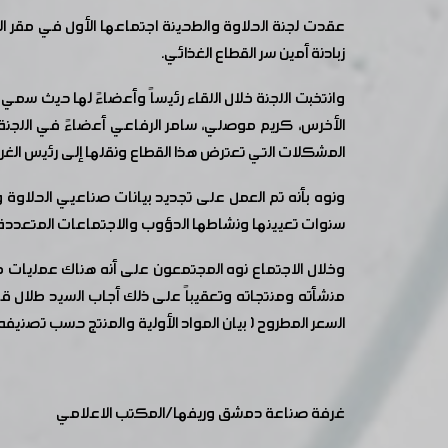
عقدت لجنة الحلاوة والطحينة اجتماعها الأول في مقر ال
زبادنة أمين سر القطاع الغذائي.
وانتخبت اللجنة خلال اللقاء رئيساً وأعضاءً لها حيث سمي كل
الأخرس، كريم موصلي، سامر الرفاعي أعضاءً في اللجنة
المشكلات التي تعترض هذا القطاع ونقلها إلى رئيس الغرفة 
ونوه بأنه تم العمل على تجديد بيانات صناعيي الحلاوة 
سنوات تعيينها ونشاطها الدؤوب والاجتماعات المتعددة 
وخلال الاجتماع نوه المجتمعون على أنه هناك عمليات
منشأته ومنتجاته وتعقيباً على ذلك أجاب السيد طلال قلع
السعر المطروح ( بيان المواد الأولية والمنتج حسب تصنيفه 
غرفة صناعة دمشق وريفها/المكتب الاعلامي