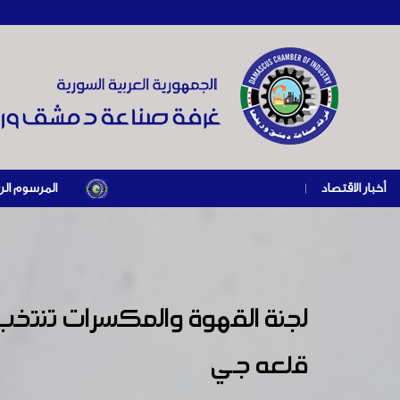
أخبار الاقتصاد
|
المرسوم الرئاسي رقم /69/ لعام 2026 .. دعم ضريبي للمنشآت المتضررة في إطار مسار التعافي الاقتصادي وإع
لجنة القهوة والمكسرات تنتخب 
قلعه جي