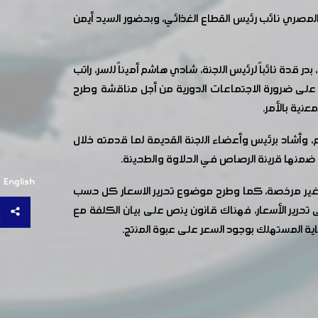
المصري نائب رئيس القطاع الغذائي، وبحضور السيد أيمن
در قدة نائباً لرئيس اللجنة، شادي هاشم أميناً للسر، راتب
 على ضرورة الاجتماعات الدورية من أجل مناقشة وطرح
عنية بالأمر.
، وأشاد برئيس وأعضاء اللجنة القديمة لما قدمته خلال
ضمنها قرينة الرصاص في الحلاوة والطحينة.
English
 غير مرخصة، كما وطرح موضوع تحرير الاسعار كل حسب
ى تحرير الأسعار، فهناك قانون ينص على بيان الكلفة مع
حماية المستهلك بوجود السعر على عبوة المنتج.