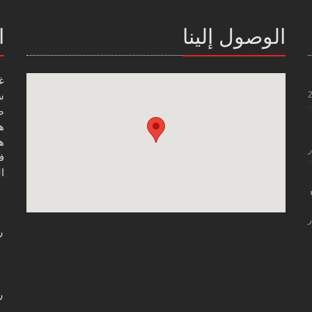
الوصول إلينا
ا
غ
س
صن
هاتف
هاتف
ر
فاك
ال
ر
ر
ر