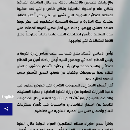
والإيرادات للنهوض بالاقتصاد وذلك من خلال المنتجات الغذائية
بشكل عام والحلاوة الطحينية بشكل خاص والتي تعد سفيرة
للصناعة الغذائية السورية التي تشتهر بها في كل أنحاء العالم،
عقدت لجنة الحلاوة والحلاوة الطحينية اجتماعهم في مقر غرفة
صناعة دمشق وريفها وذلك في اطار سعي الغرفة للحفاظ على
هذه الصناعة وتأمين احتياجات الطلب عليها داخلياً وخارجياً ولحل
كافة المشكلات التي تواجهها.
ترأس الاجتماع الأستاذ طلال قلعه جي عضو مجلس إدارة الغرفة و
رئيس القطاع الغذائي وبحضور السيد أيمن زبادنة أمين سر القطاع
الغذائي والسيد محمد بردان رئيس دائرة الأسعار بدمشق، وناقش
اللقاء عدة موضوعات وقضايا من ضمنها تعديل الأسعار حسب
الكلفة الحالية، كما
أشار أعضاء اللجنة إلى الصعوبات الكبيرة التي تعترض عملهم في
تنفيذ القرارات الصادرة عن وزارة التجارة الداخلية وحماية المستهلك
English
والخاصة بالمرسوم رقم /8/ لعام 2021، وخاصة في ظل الصعوبات
الناجمة عن الحصار الاقتصادي والصعوبة في تأمين مستلزمات
الانتاج ولضمان حسن سير العملية الانتاجية في معاملهم.
ونظراً لعدم استيراد معظم الصناعيين للمواد الاولية خلال الفترة