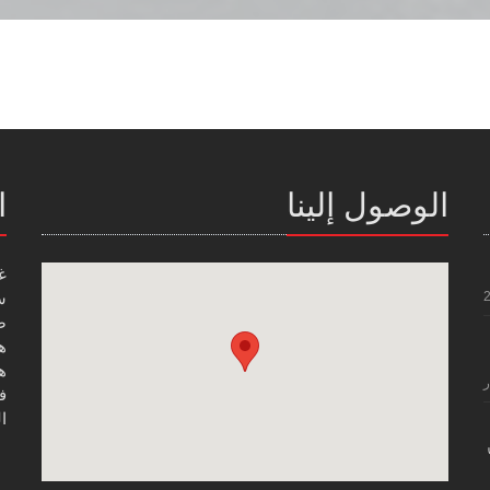
الوصول إلينا
ا
غ
س
صن
هاتف
هاتف
ر
فاك
ال