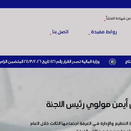
من شهادة المنشأ
روابط مفيدة
اتصل بنا
وزارة المالية تصدر القرار رقم 421 تاريخ 24/3/2026 المتضمن الزام
استجابةً لتوصيات غرف الصناعة والتجارة حرصاً على الحد من ظاهرة المستورد
وزارة الشؤون الاجتماعية والعمل تصدر قرارا يتضمن
ظام البائدة اعتباراً من 15- 3-2011
وزارة المالية تصدر قرار
بأجورهم الحقيقية وبتواريخ التحاقهم الفعلية بالعمل لديهم
غرفة
لالتزامات المستحقة وتقديم بيانات ضريبية صادقة ومقنعة وفق القوانين والأنظمة
س أيمن مولوي رئيس اللجنة
تطلب لمرة واحدة )
وزارة الاقتصاد والصناعة تصدر نظام الاستثمار في
المدن الصناعية في سوريا ( رقم 432 تاريخ 18/6/2025 )
لتنظيم والإدارة في الغرفة اجتماعها الثالث خلال العام