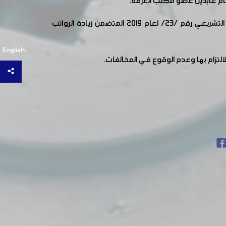
ناقش الاجتماع جدول أعمال اللجنة وإقرار مايلزم بشأنه حيث تم الحديث عن تطبيق الشق المتعلق بالقطاع الخاص من المرسوم التشريعي رقم /23/ لعام 2019 المتضمن زيادة الرواتب
English
التزام بها وعدم الوقوع في المخالفات.