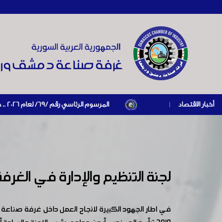
أخبار الاقتصاد
|
المرسوم الرئاسي رقم /69/ لعام 2026 .. دعم ضريبي للمنشآت المتضررة في إطار مسار التعافي الاقتصادي وإعادة تنشيط الإنتاج
المستوردين بإبراز براءة ذمة مالية سارية صادرة عن ا
الوهمي، ومكافحة التهرب الضريبي أصدرت وزارة المالية قرار يستوجب 
تشكيل لجنة مهمتها البت في الطلبات المقدمة الى الوز
بخصوص تشكيل لجنة للكشف على المنشآت المتضررة
صناعة دمشق وريفها تدعو جميع السادة الصناعيين إلى الت
لجنة التنظيم والإدارة في الغر
المؤسسة العامة للتأمينات الاجتماعية تعلم
في اطار الجهود الكبيرة لانجاح العمل داخل غرفة صناعة د