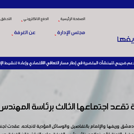
الصفحة الرئيسية
الدفع الالكتروني
التحقق 
مجلس الإدارة
عن الغرفة
لهيئة العامة للضرائب والرسوم أو مديرياتها عند القيام بعمليات الاستيراد
من خلاله استيفاء سلفة ضريبية من المستوردون بقيمة 2 في المئة من قيمة الفاتورة.
ارة خلال فترة نفاذ مرسوم الإعفاء بخصوص وقف العمل للمنشات المتضررة نتيجة أعمال الن
ضرورة تسجيل جميع العمال بالمؤسسة العامة للتامينات الاجتماعية 
عامل بروح إيجابية ومسؤولة مع إجراءات التحصيل الضريبي، والمبادرة إلى تسوية ا
فة تقعد اجتماعها الثالث برئاسة المهند
نا بعدم قبول أي معاملة لصناعي الا اذا أبرز صورة عن تسجيل الغرفة لنفس العام (
مشق وريفها والإلمام بالتفاصيل والوسائل المؤدية لانجاحه، عقدت لجنة ا