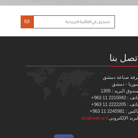
تصل بنا
رفة صناعة دمشق
وريا - دمشق
دوق البريد : 1305
 : 2215042 11 963+
 : 2222205 11 963+
س : 2245981 11 963+
بريد الإلكتروني :
dci@mail.sy