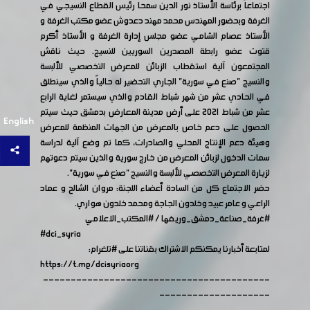
اجتماعاً برئاسة الأستاذ نور الدين سمحا رئيس القطاع النسيجي في
الغرفة وبحضور المهندس محمد مهند دعدوش عضو مكتب الغرفة و
الأستاذ عصام الشامي عضو مجلس إدارة الغرفة و الأستاذ أكرم
قتوت عضو رابطة المصدرين السوريين للنسيج. حيث ناقش
المجتمعون آلية استقطاب الزبائن للمعرض التخصصي للألبسة
والنسيج "صنع في سورية" الجاري التحضير له حالياً والذي سينطلق
في الحادي عشر من شهر شباط القادم والذي سيستمر لغاية الرابع
عشر من شباط 2021 على أرض مدينة المعارض بدمشق حيث سيتم
English
الحصول على دعم خاص بالمعرض من الجهات المنظمة للمعرض
وهيئة دعم الإنتاج المحلي والصادرات، كما تم وضع آلية لدراسة
سمات الدخول لزبائن المعرض من خارج سورية والذين سيتم دعوتهم
لزيارة المعرض التخصصي للألبسة والنسيج "صنع في سورية".
حضر الاجتماع كل من السادة أعضاء اللجنة: مروان الشالح و عماد
الراعي و عامر عبيد وخلدون الجاجة ومحمد خلدون هواري.
#غرفة_صناعة_دمشق_وريفها
/
#المكتب_الاعلامي
#dci_syria
لمتابعة أخبارنا يمكنكم الاشتراك بقناتنا على
#تلغرام
:
https://t.me/dcisyriaorg
-----------------------------------------
--------------------