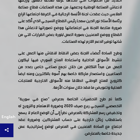
العديد من الخطوات التي تتخذها غرفة صناعة دمشق وريفها
لانعاش الصناعة الوطنية ودعمها، من هذه الصناعات قطاع صناعة
الملابس حيث عقدت لجنة الألبسة الرجالية في الغرفة اجتماعها الرابع
برئاسة الأستاذ نور الدين سمحا رئيس القطاع النسيجي الذي أكد على
ضرورة متابعة اللجنة في اجتماعاتها ووضع تصوراتها لانعاش هذا
القطاع ووضع المعنيين بصورة العمل لبلورة بعض القرارات التي من
شانها توفير الدعم اللازم لهذه الصناعات.
وطرح السادة أعضاء اللجنة بعض النقاط للنقاش منها العمل على
تنشيط الأسواق الداخلية واستعادة المنتج السوري فيها ليكون
العمل من مبدأ التكافل من خلال تجمع صناعي خاص بعدد من
الصناعيين واستصدار ماركة خاصة بهم أسوة بالكثيرين ومنه ايضاً
كترويج للمنتج الوطني انطلاقا منه للأسواق الخارجية للمنتجات
المحلية وتعويض ما فقد خلال سنوات الأزمة.
كما تم طرح التحضيرات الخاصة بمعرض "صنع في سورية"
التخصصي النسيجي ربيع صيف 2020 وضرورة الاهتمام والترويج له
وتخفيض رسم المشاركة بالمعرض نظراً إلى أن الوضع العام لا يسمح
English
باستقطاب زبائن خارجية على حساب المشتركين، وضرورة عقد
اجتماع مع السادة المعنيين في المعرض لوضع إستراتيجية عمل
جديدة خاصة بالمعارض.