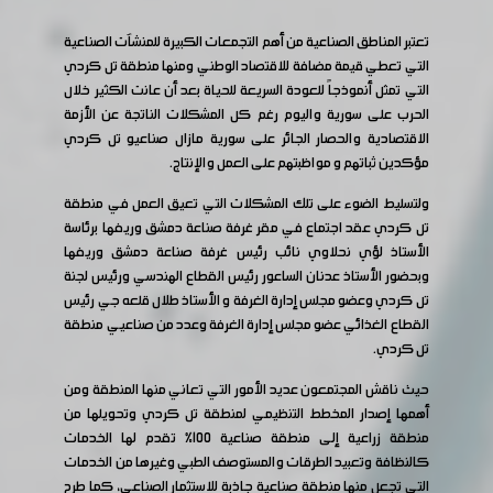
تعتبر المناطق الصناعية من أهم التجمعات الكبيرة للمنشآت الصناعية
التي تعطي قيمة مضافة للاقتصاد الوطني ومنها منطقة تل كردي
التي تمثل أنموذجاً للعودة السريعة للحياة بعد أن عانت الكثير خلال
الحرب على سورية واليوم رغم كل المشكلات الناتجة عن الأزمة
الاقتصادية والحصار الجائر على سورية مازال صناعيو تل كردي
مؤكدين ثباتهم و مواظبتهم على العمل والإنتاج.
ولتسليط الضوء على تلك المشكلات التي تعيق العمل في منطقة
تل كردي عقد اجتماع في مقر غرفة صناعة دمشق وريفها برئاسة
الأستاذ لؤي نحلاوي نائب رئيس غرفة صناعة دمشق وريفها
وبحضور الأستاذ عدنان الساعور رئيس القطاع الهندسي ورئيس لجنة
تل كردي وعضو مجلس إدارة الغرفة و الأستاذ طلال قلعه جي رئيس
القطاع الغذائي عضو مجلس إدارة الغرفة وعدد من صناعيي منطقة
تل كردي.
حيث ناقش المجتمعون عديد الأمور التي تعاني منها المنطقة ومن
أهمها إصدار المخطط التنظيمي لمنطقة تل كردي وتحويلها من
منطقة زراعية إلى منطقة صناعية 100% تقدم لها الخدمات
كالنظافة وتعبيد الطرقات والمستوصف الطبي وغيرها من الخدمات
التي تجعل منها منطقة صناعية جاذبة للاستثمار الصناعي، كما طرح