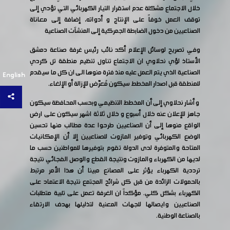
خلال الاجتماع مشكلة عدم استقرار التيار الكهربائي التي تؤدي إلى
توقف العمل خوفاً على الإنتاج و أدواته، إضافة إلى معاناة
الصناعيين من دخول الضابطة الجمركية إلى المنشآت الصناعية
وفي تصريح لوسائل الإعلام أكد نائب رئيس غرفة صناعة دمشق
الأستاذ لؤي نحلاوي ان الاجتماع تناول تنظيم منطقة تل كردي
الصناعية الذي يتم العمل عليه منذ فترة منوها الى ان كل ما سيقدم
English
للمنطقة قبل اصدار المخطط سيكون مُعرّض للإزالة أو الإلغاء.
و أشار نحلاوي إلى أن المخطط التنظيمي وبحسب المحافظة سيكون
جاهز للإعلان عنه خلال أسبوع و خلال ثلاثة اشهر سيكون على ارض
الواقع منوها إلى أن الصناعيين طرحوا عدة مطالب منها تحسين
الوضع الكهربائي وتوفير المازوت للصناعيين إلا أن الإمكانيات
المتاحة والمتوفرة لدى الدولة تقوم بتوفيرها للمواطنين حسب ما
لديها من الكهرباء والمازوت ونتيجة القطع والوصل الفجائي نتيجة
ترددية الكهرباء يؤثر على المصانع مبينا أن هذا الأمر مرتبط
بالحمولات الزائدة من قبل كل شرائح المجتمع نتيجة الاعتماد على
الكهرباء بشكل كلي. مؤكداً ان الغرفة تعمل على تلبية متطلبات
الصناعيين وايصالها للجهات المعنية لتذليلها بهدف الارتقاء
بالصناعة الوطنية.