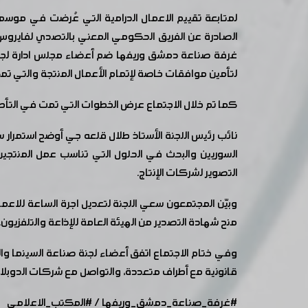
لمتابعة تقييم الاعمال الدرامية التي عُرضت في موسم ر
الصادرة عن الفريق الحكومي المعني بالتصدي لفايروس ك
غرفة صناعة دمشق وريفها ضم أعضاء مجلس ادارة لجنة صنا
لتأمين موافقات خاصة لإتمام الأعمال المنتجة والتي ت
كما تم خلال الاجتماع عرض الخطوات التي تمت في التأطير
نائب رئيس اللجنة الأستاذ طلال قلعه جي أوضح استمرار س
السوريين والبحث في الحلول التي تناسب عمل المنتجين
التصوير لشركات الإنتاج.
وبيّن المجتمعون سعي اللجنة لتعديل اجرة الساعة للاعما
منح شهادة التصدير من الهيئة العامة للإذاعة والتلفزيون.
وفي ختام الاجتماع اتفق أعضاء لجنة صناعة السينما وا
قانونية مع أطراف متعددة، والتواصل مع شركات الدوبلا
#غرفة_صناعة_دمشق_وريفها
/
#المكتب_الاعلامي