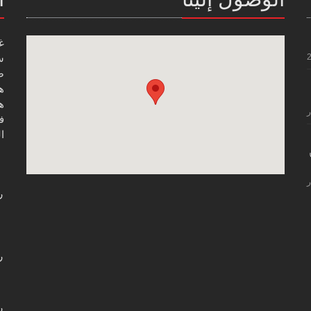
غ
س
صن
هاتف
هاتف
ر
فاك
ال
ر
ر
ر
ر