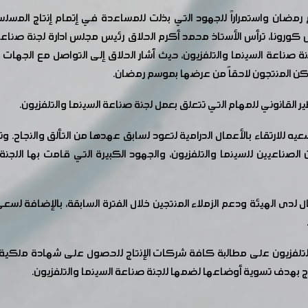
مضان واستمراراً للجهود التي بذلت للمساعدة في إتمام إنتاج المسلسلات
ورونا، ترأس الأستاذ محمد أكرم الحلاق رئيس مجلس ادارة لجنة صناعة ا
عة السينما والتلفزيون، حيث أشار الحلاق إلى التواصل مع الجهات المعني
مكن المنتجون لاحقاً من عرضها بموسم رمضان.
 القانوني للمهام التي تتعلق بعمل لجنة صناعة السينما والتلفزيون.
عيه للارتقاء بالأعمال الدرامية لتعود لسابق عهدها من التألق والنجاح
 الصناعيين للسينما والتلفزيون، والجهود الكبيرة التي قامت بها الل
ل لدى الهيئة ودعم الزملاء المنتجين خلال الفترة السابقة، بالإضافة لسع
لتلفزيون على مطالبة كافة شركات الإنتاج للحصول على شهادة ملكية ل
ج بهدف تسوية أوضاعها لضمها للجنة صناعة السينما والتلفزيون.