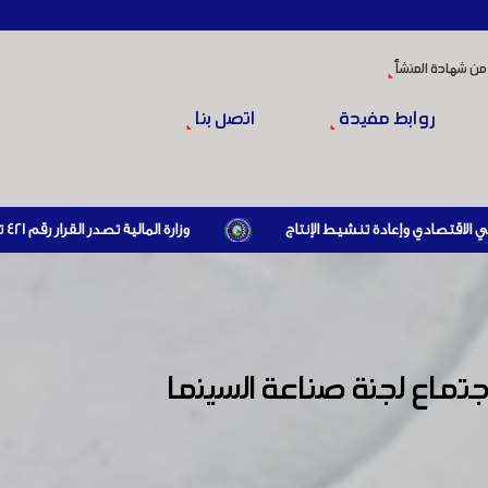
من شهادة المنشأ
روابط مفيدة
اتصل بنا
وزارة المالية تصدر القرار رقم 421 تاريخ 24/3/2026 المتضمن الزام المستوردين بإبراز براءة ذمة مالية سارية صادرة عن الهيئة العامة للضرائب والرسوم أو مديرياتها عند القيام بعمليات الاستيراد
جتماع لجنة صناعة السينما