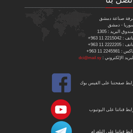
رفة صناعة دمشق
وريا - دمشق
دوق البريد : 1305
 : 2215042 11 963+
 : 2222205 11 963+
س : 2245981 11 963+
بريد الإلكتروني :
dci@mail.sy
ابط صفحتنا على الفيس بوك
ابط قناتنا على اليوتيوب
ابط قناتنا على التلغرام