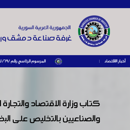
أخبار الاقتصاد
|
المرسوم الرئاسي رقم /69/ لعام 2026 .. دعم ضريبي للمنشآت المتضررة في إطار مسار التعافي الاقتصادي وإعادة تنشيط الإنتاج
كتاب وزارة الاقتصاد والتجارة ا
والصناعيين بالتخليص على البض