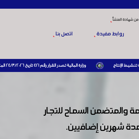
من شهادة المنشأ
روابط مفيدة
اتصل بنا
وزارة المالية تصدر القرار رقم 421 تاريخ 24/3/2026 المتضمن الزام المستوردين بإبراز براءة ذمة مالية سارية صادرة عن الهيئة العامة للضرائب والرسوم أو مديرياتها عند القيام بعمليات الاستيراد
امة والمتضمن السماح للتجار
مدة شهرين إضافيين.