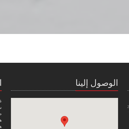
الوصول إلينا
ا
غ
س
صن
هاتف
هاتف