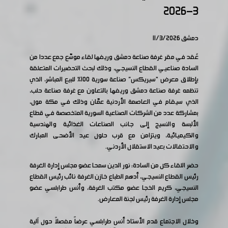
3-2026
دمشق 11/3/2026
عُقد في مقر غرفة صناعة دمشق وريفها لقاء موسّع جمع عددا من
السادة صناعيي القطاع النسيجي، وذلك لبحث التحضيرات المتعلقة
بإطلاق معرض “سيريكس” صناعة سورية 100% للبيع المباشر، الذي
تنظمه غرفة صناعة دمشق وريفها بالتعاون مع غرفة صناعة حلب،
الذي سيقام في العاصمة الأردنية عمّان وذلك في مكة مول،
بمشاركة عدد من الشركات الصناعية السورية المتخصصة في قطاع
الألبسة والنسيج إلى جانب الصناعات الغذائية والهندسية
والكيميائية، ويتزامن مع قرب حلول عيد الأضحى المبارك
والاحتفالات بعيد الاستقلال الأردني.
حضر اللقاء كل من السادة: نور الدين سمحا عضو مجلس إدارة الغرفة
رئيس القطاع النسيجي، أدهم الطباع خازن الغرفة نائب رئيس القطاع
النسيجي، كريم الخجا عضو مكتب الغرفة، وأنس طرابلسي عضو
مجلس إدارة الغرفة رئيس لجنة المعارض.
وخلال الاجتماع قدم الأستاذ أنس طرابلسي عرضاً مفصلاً حول آلية