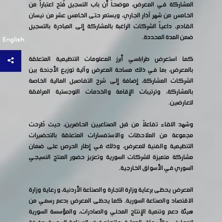
المشاركة في المعرض، موضحاً أن باب التسجيل فُتح اعتباراً من
الخامس من شهر آذار الجاري، ويستمر حتى الخامس عشر من نيسان
القادم، داعياً الشركات الراغبة بالمشاركة إلى المبادرة بالتسجيل
ضمن المدة المحددة.
English
كما استعرض طرابلسي أبرز المعلومات التنظيمية المتعلقة
بالمعرض، بما في ذلك مساحة المعرض وآلية توزيع الأجنحة بين
الشركات المشاركة، إضافة إلى شرح التفاصيل المالية الخاصة
بالمشاركة، وترتيبات الإقامة والخدمات اللوجستية المرافقة
للعارضين.
وشهد اللقاء تفاعلاً من قبل الصناعيين الحاضرين، حيث طُرحت
مجموعة من الملاحظات والاستفسارات المتعلقة بالتحضيرات
التنظيمية والفنية للمعرض، وذلك في إطار الحرص على ضمان
مشاركة متميزة للشركات السورية وتعزيز حضور المنتج النسيجي
السوري في الأسواق الخارجية.
المعرض يحظى برعاية وزارة التجارة والصناعة الأردنية، و رعاية وزارة
الاقتصاد والصناعة السورية. كما يحظى المعرض بدعم رسمي من
هيئة دعم وتنمية الإنتاج المحلي والصادرات، والمؤسسة السورية