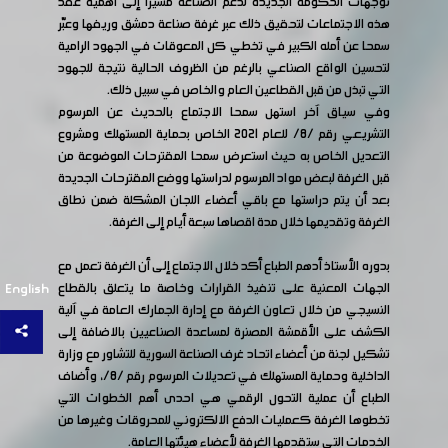
توجهات الحكومة الجديدة لدعم الصناعة مشيرا إلى أهمية عقد
هذه الاجتماعات لتحقيق ذلك عبر غرفة صناعة دمشق وريفها وعبّر
سمحا عن أمله الكبير في تخطي كل المعوقات في الجهود الرامية
لتحسين الواقع الصناعي بالرغم من الظروف الحالية نتيجة للجهود
التي تبذل من قبل القطاعين العام والخاص في سبيل ذلك.
وفي سياق آخر استهل سمحا الاجتماع بالحديث عن المرسوم
التشريعي رقم /8/ للعام 2021 الخاص بحماية المستهلك ومشروع
التعديل الخاص به حيث استعرض سمحا المقترحات الموضوعة من
قبل الغرفة لبعض مواد المرسوم لدراستها ووضع المقترحات الجديدة
بعد أن يتم دراستها مع باقي أعضاء اللجان المشكلة ضمن نطاق
الغرفة وتقديمها خلال مدة اقصاها سبعة أيام إلى الغرفة.
بدوره الأستاذ أدهم الطباع أكد خلال الاجتماع إلى أن الغرفة تعمل مع
الجهات المعنية على تنفيذ القرارات وخاصة ما يتعلق بالقطاع
English
النسيجي من خلال تعاون الغرفة مع إدارة الجمارك العامة في آلية
الكشف على الأقمشة المصنرة لمساعدة الصناعيين بالاضافة إلى
تشكيل لجنة من أعضاء اتحاد غرف الصناعة السورية للتشاور مع وزارة
الداخلية وحماية المستهلك في تعديلات المرسوم رقم /8/، وأضاف
الطباع أن عملية التحول الرقمي هي احدى أهم الخطوات التي
تخطوها الغرفة كعمليات الدفع الالكتروني للمحروقات وغيرها من
الخدمات التي ستقدمها الغرفة لأعضاء هيئتها العامة.