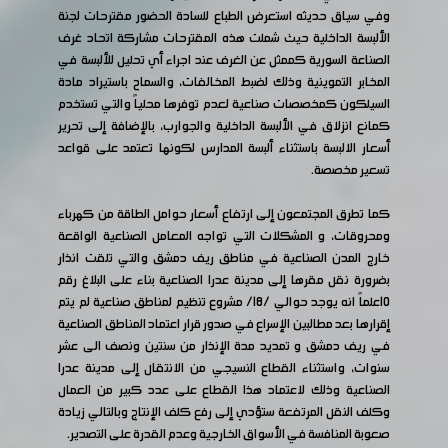
وفي سياق حديثه استعرض الطباع للسادة الحضور مقترحات لجنة
الألبسة الداخلية حيث شملت هذه المقترحات مشاركة اتحاد غرف
الصناعة السورية كممثل عن الغرف عند اجراء أي تحليل للألبسة في
المخابر التموينية وذلك لضبط المخالفات، والسماح باستيراد مادة
السيلكون كمخصصات صناعية لعدم توفرها محلياً والتي تستخدم
كمانع انزلاق في الألبسة الداخلية والجوارب، بالإضافة إلى تحرير
أسعار الالبسة باستثناء ألبسة المدارس لكونها تعتمد على قواعد
تسعير مخصصة.
كما تطرق المجتمعون إلى ارتفاع أسعار حوامل الطاقة من كهرباء
ومحروقات، و المشكلات التي تواجه المعامل الصناعية الواقعة
خارج المدن الصناعية في مناطق ريف دمشق والتي تلقت انذار
بضرورة نقل مقرها إلى مدينة عدرا الصناعية بناء على البلاغ رقم
10علماً انه يوجد حوالي /18/ مشروع تنظيم لمناطق صناعية لم يتم
إقرارها بعد مطالبين الإسراع في صدور قرار اعتماد المناطق الصناعية
في ريف دمشق و تمديد مدة الإنذار من سنتين ونصف الى عشر
سنوات، واستثناء القطاع النسيجي من الانتقال إلى مدينة عدرا
الصناعية وذلك لاعتماد هذا القطاع على عدد كبير من العمال
وكلف النقل المرتفعة ستؤدي إلى رفع كلف الإنتاج وبالتالي زيادة
صعوبة المنافسة في الأسواق الخارجية وعدم القدرة على التصدير.