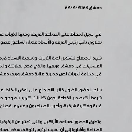
دمشق 22/2/2023
في سبيل الحفاظ على الصناعة العريقة ومنها الثريات 
نحلاوي نائب رئيس الغرفة والأستاذ عدنان الساعور عض
شهد الاجتماع تشكيل لجنة الثريات وتسمية الأستاذ فيصل غ
المستهلك في دمشق وريفها، والذي قدم المباركة والتهنئة
في صناعة الثريات لدى مديرية مالية دمشق وريف دمش
سلط الحضور الضوء خلال الاجتماع على بعض النقاط منه
شروطاً كتصدير القطعة بدون كابلات كهربائية وهو مطل
فنية وفكرية شرقية، وأعرب الصناعيون برغبتهم بفصلها ع
وتطرق الحضور لصناعة الآراكيل والتي تعتبر من الزخرف
الصناعة وأشاروا إلى أن السبب الرئيس لتوقف هذه الصناع