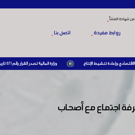
من شهادة المنشأ
روابط مفيدة
اتصل بنا
وزارة المالية تصدر القرار رقم 421 تاريخ 24/3/2026 المتضمن الزام المستوردين بإبراز براءة ذمة مالية سارية صادرة عن الهيئة العامة للضرائب والرسوم أو مديرياتها عند القيام بعمليات الاستيراد
غرفة اجتماع مع أصحاب