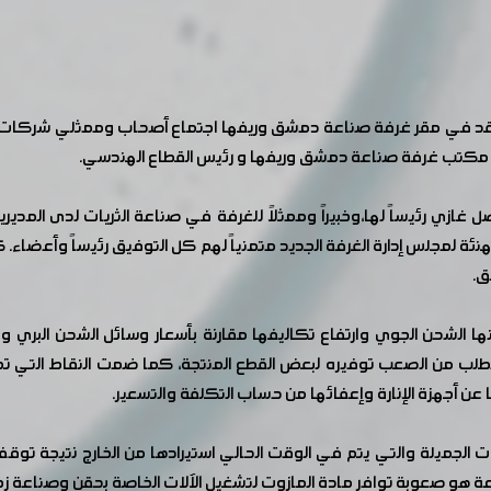
عقد في مقر غرفة صناعة دمشق وريفها اجتماع أصحاب وممثلي شركات صناع
و مكتب غرفة صناعة دمشق وريفها و رئيس القطاع الهندسي.
ازي رئيساً لها،وخبيراً وممثلاً للغرفة في صناعة الثريات لدى المديرية 
 لمجلس إدارة الغرفة الجديد متمنياً لهم كل التوفيق رئيساً وأعضاء. كما
ق.
ا الشحن الجوي وارتفاع تكاليفها مقارنة بأسعار وسائل الشحن البري و
ب من الصعب توفيره لبعض القطع المنتجة، كما ضمت النقاط التي تم طرح
ن أجهزة الإنارة وإعفائها من حساب التكلفة والتسعير.
يات الجميلة والتي يتم في الوقت الحالي استيرادها من الخارج نتيجة 
ة هو صعوبة توافر مادة المازوت لتشغيل الآلات الخاصة بحقن وصناعة زجا