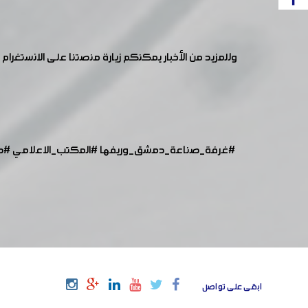
وللمزيد من الأخبار يمكنكم زيارة منصتنا على الانستغرام :
#غرفة_صناعة_دمشق_وريفها
#المكتب_الاعلامي
#ص
ابقى على تواصل