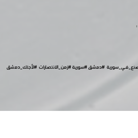
نع_في_سورية
#دمشق
#سورية
#زمن_الانتصارات
#لأجلك_دمشق