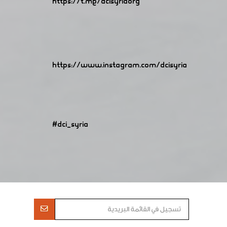
https://t.me/dcisyriaorg
https://www.instagram.com/dcisyria​
#dci_syria