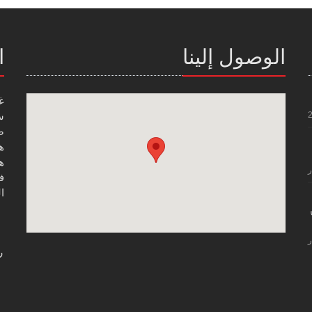
الوصول إلينا
ا
غ
س
صن
هاتف
هاتف
ر
فاك
ال
ر
ر