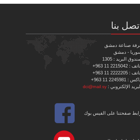
تصل بنا
رفة صناعة دمشق
وريا - دمشق
دوق البريد : 1305
 : 2215042 11 963+
 : 2222205 11 963+
س : 2245981 11 963+
بريد الإلكتروني :
dci@mail.sy
ابط صفحتنا على الفيس بوك