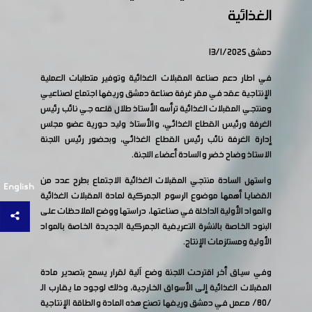
الغذائية
دمشق 13/1/2025
في اطار دعم صناعة المقبلات الغذائية وتوفير متطلبات العملية
الإنتاجية عقد في مقر غرفة صناعة دمشق وريفها اجتماع لصناعيي
ومنتجي المقبلات الغذائية ترأسه الأستاذ طلال قلعه جي نائب رئيس
الغرفة ورئيس القطاع الغذائي، والأستاذ وليد حورية عضو مجلس
إدارة الغرفة نائب رئيس القطاع الغذائي، وبحضور رئيس اللجنة
الاستاذ وضاح خضر والسادة أعضاء اللجنة.
واستهل السادة منتجي المقبلات الغذائية الاجتماع بطرح عدد من
English
القضايا أهمها موضوع الرسوم الجمركية لمادة المقبلات الغذائية
والمواد الأولية الداخلة في صناعتها، دراستها ووضع الملاحظات على
البنود الخاصة بالنشرة التعريفية الجمركية الجديدة الخاصة بالمواد
الأولية ومستلزمات الإنتاج.
وفي سياق أخر اقترحت اللجنة وضع آلية لقرار يسمح بتصدير مادة
المقبلات الغذائية إلى الأسواق الخارجية، وذلك لوجود ما يقارب الـ
/80/ معمل في دمشق وريفها تصنع هذه المادة والطاقة الإنتاجية