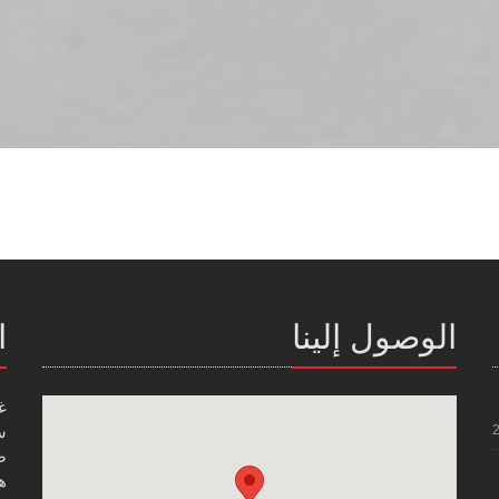
الوصول إلينا
ا
غ
س
صن
هاتف