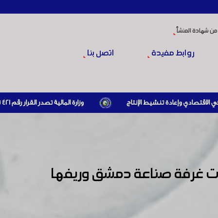
من شهادة المنشأ
روابط مفيدة
اتصل بنا
وزارة المالية تصدر القرار رقم 421 تاريخ 24/3/2026 المتضمن الزام المستوردين بإبراز براءة ذمة مالية سارية صادرة عن الهيئة العامة للضرائب والرسوم أو مديرياتها عند القيام بعمليات الاستيراد
ّعت غرفة صناعة دمشق وريفها