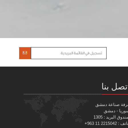
تصل بنا
رفة صناعة دمشق
وريا - دمشق
دوق البريد : 1305
 : 2215042 11 963+