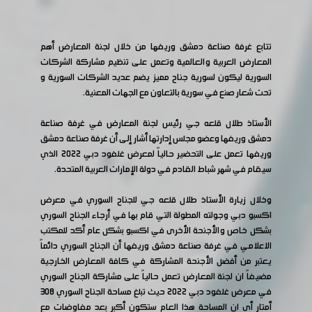
تتابع غرفة صناعة دمشق وريفها من خلال لجنة المعارض أهم
المعارض العربية والعالمية وتعمل على تنظيم مشاركة الشركات
السورية ليكون لسورية جناح مميز يضم عديد الشركات السورية و
تحت شعار صنع في سورية بالتعاون مع الجهات المعنية.
الأستاذ طلال قلعه جي رئيس لجنة المعارض في غرفة صناعة
دمشق وريفها وعضو مجلس إدارتها أشار إلى أن غرفة صناعة دمشق
وريفها تعمل على التحضير حالياً لمعرض غلفود دبي 2022 الذي
سيقام في شهر شباط القادم في دولة الإمارات العربية المتحدة.
وخلال زيارة الأستاذ طلال قلعه جي للجناح السوري في معرض
اكسبو دبي وجولته المطولة التي قام بها في أرجاء الجناح السوري
بشكل خاص والأجنحة الأخرى في اكسبو بشكل عام أكد للمكتب
الاعلامي في غرفة صناعة دمشق وريفها أن الجناح السوري دائماً
يعتبر من أفضل الأجنحة المشاركة في كافة المعارض الخارجية
مضيفاً ان لجنة المعارض تعمل حالياً على مشاركة الجناح السوري
في معرض غلفود دبي 2022 حيث تبلغ مساحة الجناح السوري 308
أمتار أي ان المساحة هذا العام ستكون أكبر بعد مفاوضات مع