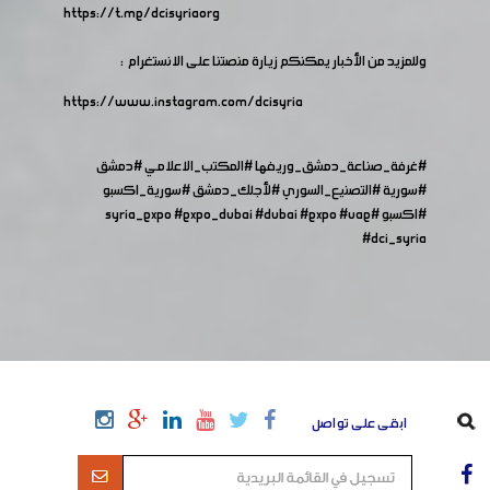
https://t.me/dcisyriaorg
وللمزيد من الأخبار يمكنكم زيارة منصتنا على الانستغرام :
https://www.instagram.com/dcisyria​
#غرفة_صناعة_دمشق_وريفها
#المكتب_الاعلامي
#دمشق
#سورية
#التصنيع_السوري
#لأجلك_دمشق
#سورية_اكسبو
#اكسبو
#syria_expo
#uae
#expo
#dubai
#expo_dubai
#dci_syria
ابقى على تواصل