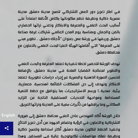
في اطار تعزيز دور العمل التشاركي لتصبح مدينة دمشق مدينة
عصرية ذكية ونظيفة تنظم مكوناتها بكامل الأناقة اعتماداً على
أساليب البحث العلمي والمعرفة والابتكار وتغني تراثها الحضاري
بالفن والجمال، وبمناسبة يوم المدن العالمي شاركت غرفة صناعة
دمشق وريفها في ورشة عمل بعنوان "لأجلك دمشق .. تطوير مبني
على المعرفة" التي أقامتها الهيئة العليا للبحث العلمي بالتعاون مع
محافظة دمشق.
تهدف الورشة للتحضير لخطة تنفيذية تعتمد المعرفة والبحث العلمي
والتطوير لمعالجة القضايا الملحة في مدينة دمشق، بالإضافة
لتحسين الصورة الذهنية والبصرية عبر إجراء دراسات تطويرية تعتمد
الابتكار وتهدف إلى حل المشكلات القائمة (هندسية، معمارية،
بيئية، صحية..) ورسم الاستراتيجيات بما يتوافق مع خطط التنمية
المستدامة ومواجهة التحديات المستقبلية الناتجة عن التزايد
السكاني وما يرافقها من تأثيرات سلبية على المدينة وتراثها العريق.
English
خلال الورشة أكد المهندس عادل العلبي محافظ دمشق إلى ضرورة
التشاركية والتعاون في الرؤية وتضافر الجهود من أجل تعزيز النتائج
وتنفيذ الخطط لتكون مدينة دمشق أكثر استدامة ولتصبح ذكية
ونظيفة تملك مواصفات تكنولوجية عالية في المستقبل وهذا