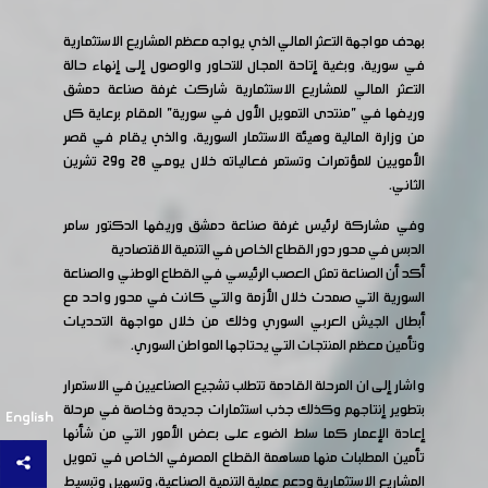
بهدف مواجهة التعثر المالي الذي يواجه معظم المشاريع الاستثمارية
في سورية، وبغية إتاحة المجال للتحاور والوصول إلى إنهاء حالة
التعثر المالي للمشاريع الاستثمارية شاركت غرفة صناعة دمشق
وريفها في "منتدى التمويل الأول في سورية" المقام برعاية كل
من وزارة المالية وهيئة الاستثمار السورية، والذي يقام في قصر
الأمويين للمؤتمرات وتستمر فعالياته خلال يومي 28 و29 تشرين
الثاني.
وفي مشاركة لرئيس غرفة صناعة دمشق وريفها الدكتور سامر
الدبس في محور دور القطاع الخاص في التنمية الاقتصادية
أكد أن الصناعة تمثل العصب الرئيسي في القطاع الوطني والصناعة
السورية التي صمدت خلال الأزمة والتي كانت في محور واحد مع
أبطال الجيش العربي السوري وذلك من خلال مواجهة التحديات
وتأمين معظم المنتجات التي يحتاجها المواطن السوري.
واشار إلى ان المرحلة القادمة تتطلب تشجيع الصناعيين في الاستمرار
بتطوير إنتاجهم وكذلك جذب استثمارات جديدة وخاصة في مرحلة
English
إعادة الإعمار كما سلط الضوء على بعض الأمور التي من شأنها
تأمين المطلبات منها مساهمة القطاع المصرفي الخاص في تمويل
المشاريع الاستثمارية ودعم عملية التنمية الصناعية، وتسهيل وتبسيط