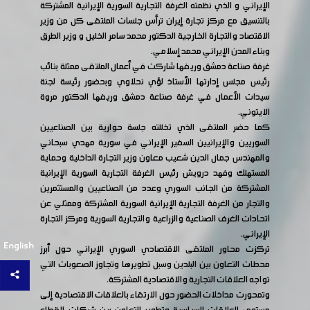
الإيراني و الذي نظمته الغرفة التجارية السورية الإيرانية المشتركة
بالتنسيق مع مركز تجارة إيران ترأس جلسات الملتقى كل من وزير
الاقتصاد والتجارة الخارجية الدكتور محمد سامر الخليل و وزير الطرق
وبناء المدن الإيراني محمد إسلامي.
غرفة صناعة دمشق وريفها شاركت في أعمال الملتقى ممثلة بنائب
رئيس مجلس إدارتها الأستاذ لؤي نحلاوي وبحضور رئيسة لجنة
سيدات الأعمال في غرفة صناعة دمشق وريفها الدكتور مروة
الايتوني.
كما حضر الملتقى الذي تخللته جلسة حوارية بين الصناعيين
السوريين والإيرانيين السفير الإيراني في سورية مهدي سبحاني
والمهندس جمال الدين شعيب معاون وزير التجارة الداخلية وحماية
المستهلك وفهد درويش رئيس الغرفة التجارية السورية الإيرانية
المشتركة من الجانب السوري وعدد من الصناعيين والمستثمرين
والتجار من الغرفة التجارية الإيرانية السورية المشتركة وممثلي عن
اتحادات الغرف الصناعية والزراعية والتجارية السورية ومركز التجارة
الإيراني.
English
تركزت محاور الملتقى الاقتصادي السوري الإيراني حول أبرز
محطات التعاون بين البلدين وسبل تطويرها وتجاوز الصعوبات التي
تواجه العلاقات التجارية والاقتصادية المشتركة.
وتمحورت مداخلات الحضور حول الارتقاء بالعلاقات الاقتصادية إلى