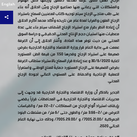
الزجاج ضمن نطاق غرفة صناعة دمشق وريفها لنقل الهموم
English
والمشكلات التي يعاني منها صناعيو الزجاج وبيّن الحلاق أنه بناء
على طلب منتجي الزجاج سيتم توجيه كتاب للمعنيين للسماح باستيراد
الزجاج الملون والمرايا لمدة عام من تاريخه وأكد محمد أكرم الحلاق
أن إعادة النظر بقرار منع استيراد الزجاج الشفاف سيتم بناء على عدة
معطيات منها استبيان حجم الإنتاج المحلي الحقيقي و دراسة السوق
المحلي من حيث توفر هذه المادة، وأشار الحلاق إلى أن الغرفة
عممت في بداية العام قرار وزارة الاقتصاد والتجارة الخارجية بفرض
ضميمة على استيراد الزجاج وقدرها 50% من قيمة الطن المستورد
لغاية 30/6/2020 و عند إعادة قرار السماح بالاستيراد ستطالب الغرفة
بفرض الضميمة على الزجاج المستورد حمايةً للمنتج الوطني واستمراراً
للعملية الإنتاجية والحفاظ على المستوى العالي لجودة الزجاج
المحلي.
الجدير بالذكر أن وزارة الاقتصاد والتجارة الخارجية قد وجهت إلى
مديريات الاقتصاد والتجارة الخارجية في المحافظات قراراً يقضي
بإيقاف استيراد ألواح الزجاج من السماكات /2-22 مم/ والقياسات
العرض من /2-3.66 متر/ والطول حتى /6 متر/ من مشتملات البنود
الجمركية /7005.21.00/ و /7005.29.00/ وذلك حتى نهاية العام
الحالي 2020.