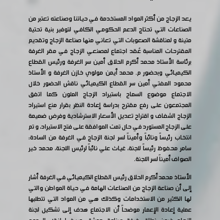
يعد الزجاج من أكثر المواد المستخدمة في حياتنا وصناعته تعتبر من
الصناعات التي تحتاج الدعم الحكومي الكافي لتوفير بنية تحتية
متينة و لمناقشة الصعوبات التي تعاني منها صناعة الزجاج وتقديم
المقترحات المناسبة عُقد اجتماع لمصنعي الزجاج في مقر الغرفة
برئاسة الأستاذ محمد أكرم الحلاق أمين سر الغرفة ورئيس القطاع
الكيميائي وبحضور م. محمد أيمن مولوي خازن الغرفة و الأستاذ
محمود المفتي أمين سر القطاع الكيميائي ناقش الحضور خلال
الاجتماع موضوع السماح باستيراد الزجاج الملون كما اتفق
المجتمعون على رفع مقترح بدراسة إعادة النظر بقرار منع استيراد
الزجاج الشفاف و اقتراح تعديل الأسعار الاسترشادية وفرض ضميمة
على الزجاج المستورد في حال تمت الموافقة على فتح الاستيراد، و تم
انتخاب رئيساً ونائباً وأميناً لسر لجنة الزجاج في الغرفة من السادة:
سامر محفوظ رئيساً للجنة، غياث علي نائباً لرئيس اللجنة، محمد خير
الصواف أميناً لسر اللجنة.
الأستاذ محمد أكرم الحلاق رئيس القطاع الكيميائي في الغرفة أشار
إلى أن صناعة الزجاج من الصناعات الهامة في حياة المواطن والتي
لها الكثير من الاستخدامات وكذلك هي من المواد التي تتطلبها
عملية إعادة الإعمار موضحاً أن الاجتماع هدف إلى تشكيل لجنة