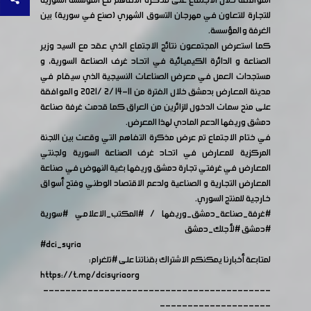
الموافقة خلال الاجتماع على مذكرة التفاهم مع المؤسسة السورية
للتجارة للتعاون في مهرجان التسوق الشهري (صنع في سورية) بين
الغرفة والمؤسسة.
كما استعرض المجتمعون نتائج الاجتماع الذي عقد مع السيد وزير
الصناعة و الدائرة الكيميائية في اتحاد غرف الصناعة السورية، و
مستجدات العمل في معرض الصناعات النسيجية الذي سيقام في
مدينة المعارض بدمشق خلال الفترة من 11-14 /2 /2021 والموافقة
على منح سمات الدخول للزائرين من العراق كما قدمت غرفة صناعة
دمشق وريفها الدعم المادي لهذا المعرض.
في ختام الاجتماع تم عرض مذكرة التفاهم التي وقعت بين اللجنة
المركزية للمعارض في اتحاد غرف الصناعة السورية ولجنتي
المعارض في غرفتي تجارة دمشق وريفها بغية النهوض في صناعة
المعارض التجارية و الصناعية ولدعم الاقتصاد الوطني وفتح أسواق
خارجية للمنتج السوري.
#غرفة_صناعة_دمشق_وريفها
/
#المكتب_الاعلامي
#سورية
#دمشق
#لأجلك_دمشق
#dci_syria
لمتابعة أخبارنا يمكنكم الاشتراك بقناتنا على
#تلغرام
:
https://t.me/dcisyriaorg
-----------------------------------------
--------------------