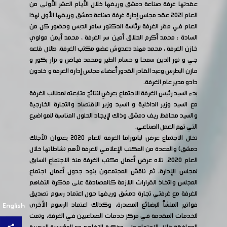
عقدتها غرفة صناعة دمشق وريفها خلال الأيام العشر الأولى من
العام 2021 عقد مجلس إدارة غرفة صناعة دمشق وريفها الأول لهذا
العام في مقر الغرفة برئاسة الدكتور سامر الدبس وحضور كل من
السادة : محمد أكرم الحلاق أمين سر الغرفة ، محمد أيمن مولوي
خازن الغرفة ، محمد مهند دعدوش عضو مكتب الغرفة، طلال قلعه
جي و نور الدين سمحا و حسام الطير ومحمد فياض و نزار بكور و
مازن البطرس وعبد القادر القدور أعضاء مجلس إدارة الغرفة و خلدون
دادو مدير عام الغرفة.
بدء السيد رئيس الغرفة الاجتماع بعرضٍ لنتائج متابعته لمطالب الغرفة
مع السيد وزير الداخلية و السيد وزير الاقتصاد والتجارة الخارجية
والسيد محافظ ريف دمشق وذلك لإيجاد الحلول المناسبة للمواضيع
التي تهم العمل الصناعي.
تخلل الاجتماع عرض لبانوراما الغرفة للعام 2020 بعنوان (لأجلك
دمشق) والمعدة من المكتب الإعلامي للغرفة لأهم نشاطاتها خلال
العام 2020، تلاه عرض أعمال مكتب الغرفة منذ الاجتماع السابق
لمجلس الإدارة، ثم ناقش المجتمعون بنود جدول أعمال اجتماع
المجلس واتخاذ القرارات اللازمة كالمصادقة على مذكرة التفاهم
للغرفة مع غرفتي تجارة دمشق وريفها حول اعتماد رسوم تصديق
فواتير المنشأ للبضائع المصدرة، وكذلك اعتماد الرسوم الأخرى
English
للخدمات المقدمة في مركز خدمات الصناعيين في الغرفة، وتمت