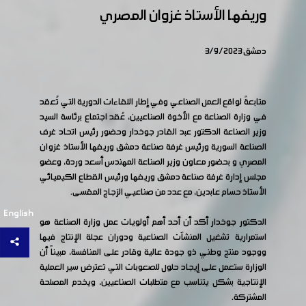
وريفها الأستاذ غزوان المصري
دمشق 3/9/2023
متابعةً لواقع العمل الصناعي وفي إطار اللقاءات الدورية التي تُعقد
في وزارة الصناعة مع الأخوة الصناعيين، عُقد اجتماع برئاسة السيد
وزير الصناعة الدكتور عبد القادر جوخدار وحضور رئيس اتحاد غرف
الصناعة السورية ورئيس غرفة صناعة دمشق وريفها الأستاذ غزوان
المصري و بحضور معاون وزير الصناعة المهندس أسعد وردة، وعضو
مجلس إدارة غرفة صناعة دمشق وريفها ورئيس القطاع الكيميائي
الأستاذ حسام عابدين، مع عدد من صناعيي الزجاج المقسى.
English
الدكتور جوخدار أكد أن أحد أهم أولويات عمل وزارة الصناعة هو
استمرارية تشغيل المنشآت الصناعية ودوران عجلة الإنتاج فيها
ووجود منتج وطني ذو جودة عالية وقادر على المنافسة، مبيناً أن
الوزارة ستعمل على إيجاد حلول للصعوبات التي تعترض سير العملية
الإنتاجية بشكل يتناسب مع متطلبات الصناعيين، ويخدم المصلحة
المشتركة.