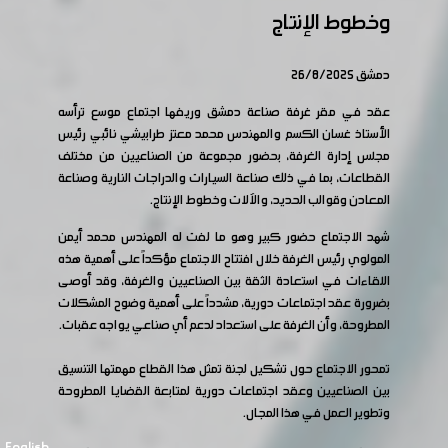
وخطوط الإنتاج
دمشق 26/8/2025
عقد في مقر غرفة صناعة دمشق وريفها اجتماع موسع ترأسه
الأستاذ غسان الكسم والمهندس محمد معتز طرابيشي نائبي رئيس
مجلس إدارة الغرفة، بحضور مجموعة من الصناعيين من مختلف
القطاعات، بما في ذلك صناعة السيارات والدراجات النارية وصناعة
المعادن وقوالب الحديد، والآلات وخطوط الإنتاج.
شهد الاجتماع حضور كبير وهو ما لفت له المهندس محمد أيمن
المولوي رئيس الغرفة خلال افتتاح الاجتماع مؤكداً على أهمية هذه
اللقاءات في استعادة الثقة بين الصناعيين والغرفة، وقد أوصى
بضرورة عقد اجتماعات دورية، مشدداً على أهمية وضوح المشكلات
المطروحة، وأن الغرفة على استعداد لدعم أي صناعي يواجه عقبات.
تمحور الاجتماع حول تشكيل لجنة تمثل هذا القطاع مهمتها التنسيق
بين الصناعيين وعقد اجتماعات دورية لمتابعة القضايا المطروحة
وتطوير العمل في هذا المجال.
English