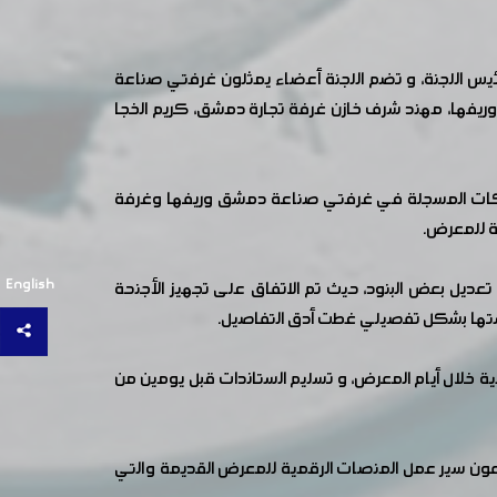
يس اللجنة، و تضم اللجنة أعضاء يمثلون غرفتي صناعة
ريفها، مهند شرف خازن غرفة تجارة دمشق، كريم الخجا
لاشتراكات المسجلة في غرفتي صناعة دمشق وريفها وغرفة
ة للمعرض.
English
تعديل بعض البنود، حيث تم الاتفاق على تجهيز الأجنحة
شتها بشكل تفصيلي غطت أدق التفاصيل.
يتيريا، وتأمين ورشات صيانة مجانية خلال أيام المعرض، و تسليم الستاندات قبل يومين من
عون سير عمل المنصات الرقمية للمعرض القديمة والتي