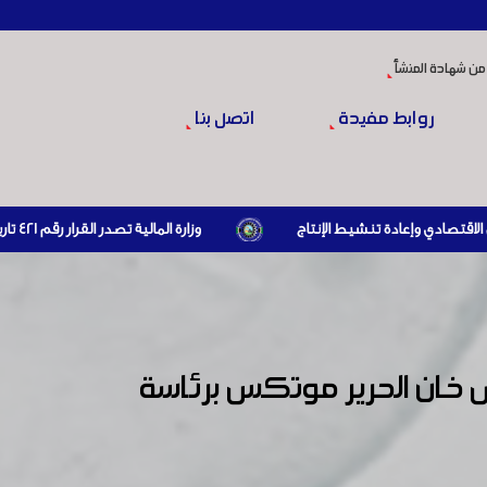
من شهادة المنشأ
روابط مفيدة
اتصل بنا
وزارة المالية تصدر القرار رقم 421 تاريخ 24/3/2026 المتضمن الزام المستوردين بإبراز براءة ذمة مالية سارية صادرة عن الهيئة العامة للضرائب والرسوم أو مديرياتها عند القيام بعمليات الاستيراد
خان الحرير موتكس برئاسة