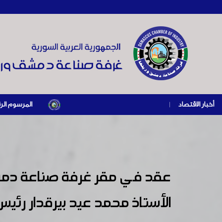
أخبار الاقتصاد
|
المرسوم الرئاسي رقم /69/ لعام 2026 .. دعم ضريبي للمنشآت المتضررة في إطار مسار التعافي الاقتصادي وإعا
عقد في مقر غرفة صناعة دمشق
الأستاذ محمد عيد بيرقدار رئيس 