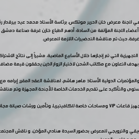
لجنة معرض خان الحرير موتكس، برئاسة الأستاذ محمد عيد بيرقدار رئ
ضاء اللجنة المؤلفة من السادة: أدهم الطباع خازن غرفة صناعة دمشق و
فة، حيث تم مناقشة التحضيرات اللازمة للمعرض.
التجهيزية التي تم إنجازها خلال الأسابيع الماضية، مشيراً إلى نتائج ا
، بهدف التعاون مع مكاتب الشحن لاختيار الزوار الذين يحققون قيمة مضاف
تمرات الدولية الأستاذ ماهر هاشم، لمناقشة العقد المقرر إبرامه مع 
ستوى والتأكيد على تقديم الخدمات الخاصة للأجنحة المجهزة وتم مناق
تطرق الاجتماع أيضًا إلى تجهيز مصلى لائق، إضافة إلى تجهيز قاعات VIP ومساحات خاصة للكاف
تسويقي والترويجي للمعرض بحضور السيدة هنادي المؤذن، و ناقش المجتم