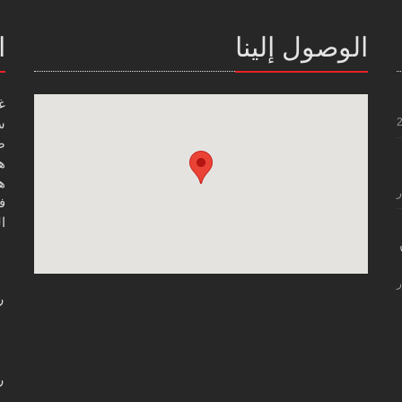
الوصول إلينا
ا
غ
س
صن
هاتف
هاتف
ر
فاك
ال
ر
ر
ر