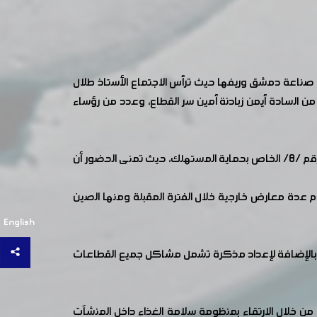
صناعة دمشق وريفها حيث ترأس الاجتماع الأستاذ طلال
ن السادة أيمن زبادنة أمين سر القطاع، وعدد من رؤساء
طُرِح خلال الاجتماع العديد من النقاط الهامة من قبل رؤساء اللجان الفرعية الغذائية منها التعديلات التي ستصدر قريباً عن المرسوم رقم /8/ الخاص بحماية المستهلك، حيث تمنى الحضور أن
عدة معارض خارجية خلال الفترة المقبلة ومنها الصين
English
 بالإضافة لإعداد مذكرة تشمل مشاكل جميع القطاعات
من خلال الارتقاء بمنظومة سلامة الغذاء داخل المنشآت