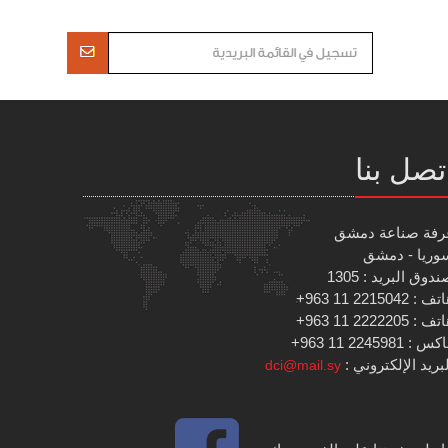
تصل بنا
رفة صناعة دمشق
وريا - دمشق
دوق البريد : 1305
 : 2215042 11 963+
 : 2222205 11 963+
س : 2245981 11 963+
بريد الإلكتروني :
dci@mail.sy