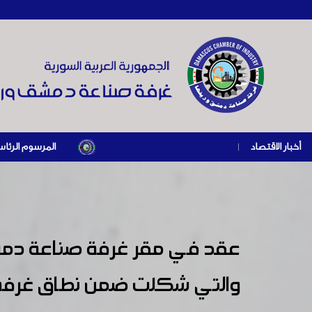
أخبار الاقتصاد
|
المرسوم الرئاسي رقم /69/ لعام 2026 .. دعم ضريبي للمنشآت المتضررة في إطار مسار التعافي الاقتصادي وإعادة تنشيط الإنتاج
عقد في مقر غرفة صناعة دمشق و
والتي شكلت ضمن نطاق غرفة