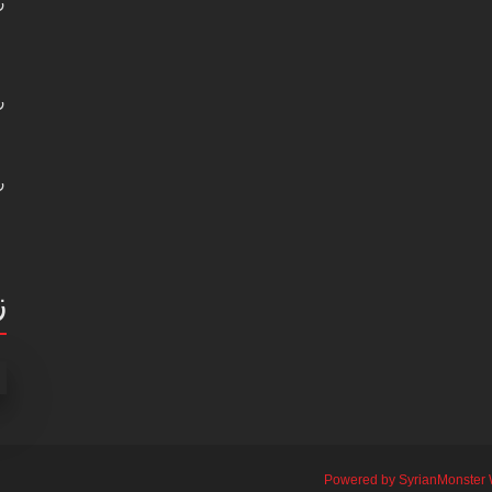
ر
ر
ر
ز
Powered by SyrianMonster 