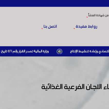
من شهادة المنشأ
روابط مفيدة
اتصل بنا
وزارة المالية تصدر القرار رقم 421 تاريخ 24/3/2026 المتضمن الزام المستوردين بإبراز براءة ذمة مالية سارية صادرة عن الهيئة العامة للضرائب والرسوم أو مديرياتها عند القيام بعمليات الاستيراد
للجان الفرعية الغذائية