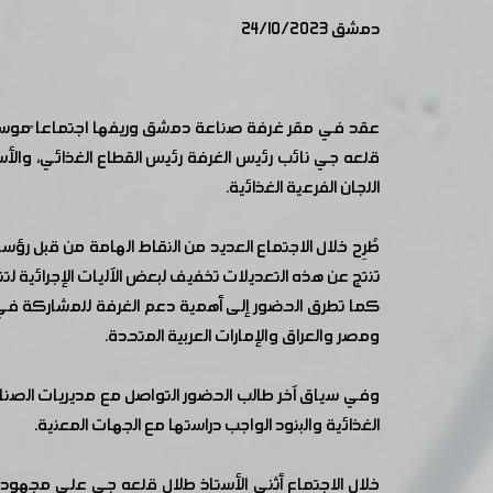
دمشق 24/10/2023
عقد في مقر غرفة صناعة دمشق وريفها اجتماعا ًموسعاً
قلعه جي نائب رئيس الغرفة رئيس القطاع الغذائي، والأس
اللجان الفرعية الغذائية.
تنتج عن هذه التعديلات تخفيف لبعض الآليات الإجرائية لت
كما تطرق الحضور إلى أهمية دعم الغرفة للمشاركة في 
ومصر والعراق والإمارات العربية المتحدة.
وفي سياق آخر طالب الحضور التواصل مع مديريات الصن
الغذائية والبنود الواجب دراستها مع الجهات المعنية.
خلال الاجتماع أثنى الأستاذ طلال قلعه جي على مجهودات