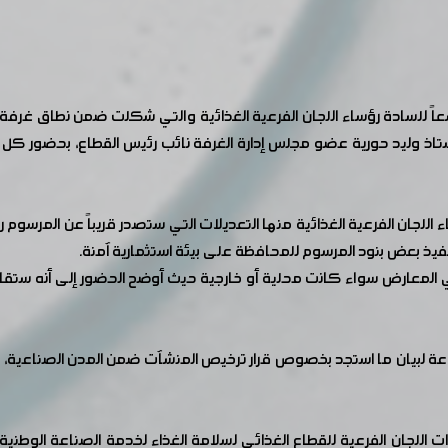
 للسادة رؤساء اللجان الفرعية الغذائية والتي شكلت ضمن نطاق غرفة 
تاذ وليد حورية عضو مجلس إدارة الغرفة نائب رئيس القطاع، بحضور كل م
نفيذ بعض بنود المرسوم للمحافظة على بيئة استثمارية آمنة.
المعارض سواء كانت محلية أو خارجية حيث أوضح الحضور إلى أنه ستقام 
اعة لبيان ما استجد بخصوص قرار ترخيص المنشآت ضمن المدن الصناعية،
 اللجان الفرعية للقطاع الغذائي لسلامة الغذاء لخدمة الصناعة الوطنية 