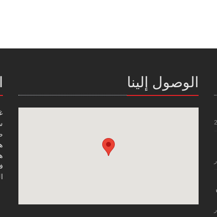
الوصول إلينا
ا
غ
س
صن
هاتف
هاتف
ر
فاك
ال
ر