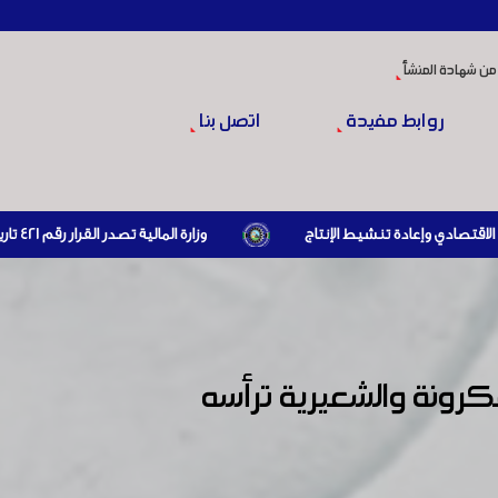
من شهادة المنشأ
روابط مفيدة
اتصل بنا
وزارة المالية تصدر القرار رقم 421 تاريخ 24/3/2026 المتضمن الزام المستوردين بإبراز براءة ذمة مالية سارية صادرة عن الهيئة العامة للضرائب والرسوم أو مديرياتها عند القيام بعمليات الاستيراد
رونة والشعيرية ترأسه