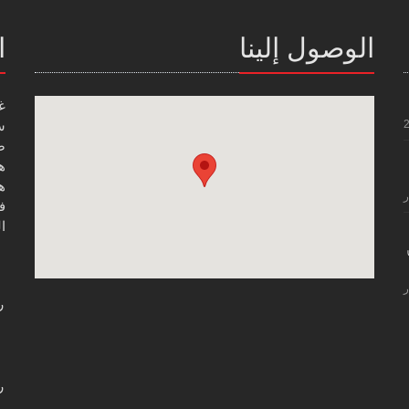
الوصول إلينا
ا
غ
س
صن
هاتف
هاتف
ر
فاك
ال
ر
ر
ر