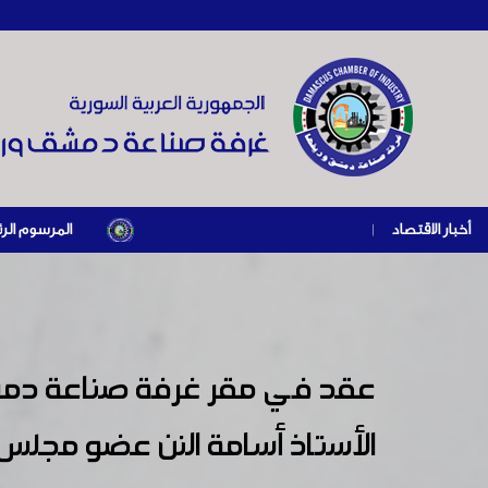
أخبار الاقتصاد
|
المرسوم الرئاسي رقم /69/ لعام 2026 .. دعم ضريبي للمنشآت المتضررة في إطار مسار التعافي الاقتصادي وإعاد
عقد في مقر غرفة صناعة دمشق 
الأستاذ أسامة النن عضو مجلس إ