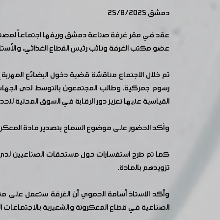
دمشق 25/8/2025
عقد في مقر غرفة صناعة دمشق وريفها اجتماعاً لمصنعي م
عضو مكتب الغرفة ونائب رئيس القطاع الغذائي، والأستاذ
تم خلال الاجتماع مناقشة قضية دخول البضائع المهربة 
رسوم جمركية، وطالب المجتمعون بالتوسط لدى الجهات ا
القياسية عليها تعزيز دور الرقابة في السوق المحلية للح
وأكد الحضور على موضوع السماح بتصدير مادة المعكرونة وال
كما تم طرح استفسارات حول مستحقات الصناعيين لدى شر
تزويدهم بالمادة.
وأكد الاستاذ أسامة الحموي أن الغرفة ستعمل على متا
الصناعية في قطاع المعكرونة والشعيرية بالاجتماعات الم