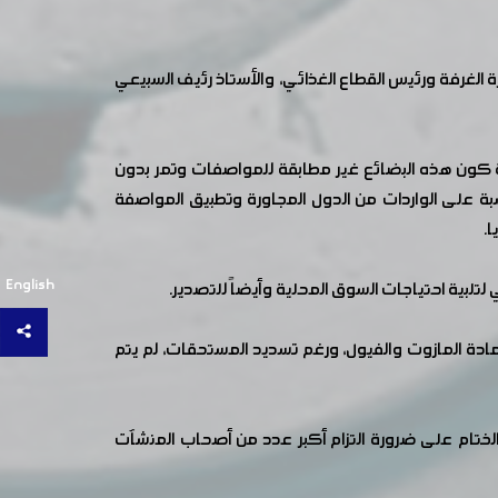
الغرفة ورئيس القطاع الغذائي، والأستاذ رئيف السبيعي
رة كون هذه البضائع غير مطابقة للمواصفات وتمر بدون
ة على الواردات من الدول المجاورة وتطبيق المواصفة
.
English
لتلبية احتياجات السوق المحلية وأيضاً للتصدير.
دة المازوت والفيول، ورغم تسديد المستحقات، لم يتم
لختام على ضرورة التزام أكبر عدد من أصحاب المنشآت