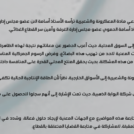
ادة المعكرونة والشعيرية ترأسه الأستاذ أسامة النن عضو مجلس إدارة 
 أسامة الحموي عضو مجلس إدارة الغرفة وأمين سر القطاع الغذائي.
إلى السوق المحلية، حيث أعرب الحضور عن معاناتهم نتيجة لهذه الظاه
لمعنية للحد من تهريب هذه البضائع، وفرض الرسوم الجمركية المناسب
د من هذه المشكلة، بحيث يحقق المنتح المحلي القدرة على المنافسة داخليا
شعيرية إلى الأسواق الخارجية، نظراً لأن الطاقة الإنتاجية الحالية تكفي 
كة البوابة الذهبية، حيث تمت الإشارة إلى أنهم سجلوا للحصول على ما
بعة هذه المواضيع مع الجهات المعنية لإيجاد حلول فعالة، وشدد في ا
قبلة، للمشاركة في متابعة القضايا المتعلقة بالقطاع.