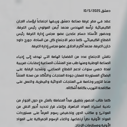
دمشق 10/5/2025
عقد في مقر غرفة صناعة دمشق وريفها اجتماعاً لرؤساء اللجان
الكيميائية ترأسه المهندس محمد أيمن المولوي رئيس الغرفة،
وبحضور الأستاذ حسام عابدين عضو مجلس إدارة الغرفة رئيس
القطاع الكيميائي، كما حضر الاجتماع كل من السادة: جورج داود
خازن الغرفة، محمد أكرم الحلاق عضو مجلس إدارة الغرفة.
ناقش الاجتماع عدد من القضايا الهامة التي تهدف إلى إحياء
الصناعة الوطنية ومنها طلب منح المنشآت الصناعية إعفاءات ضريبية
لمدة خمس سنوات لدعم القطاع الصناعي، وتشديد الرقابة على
البضائع المستوردة لضمان جودة المنتجات والتأكد من صحة المنشأ
منعا للتزوير وخاصة في المنتجات الدوائية والبيطرية، والعمل على
مكافحة التهريب بكافة أشكاله.
كما طالب الحضور بتطبيق مبدأ المعاملة بالمثل مع دول الجوار من
ناحية استيراد المواد الجاهزة، وإلغاء قرار تحديد أجور النقل من
الموانئ و مكتب الدور، وتخفيض رسوم المرفأ على مستوردات
المواد الأولية نظراً ارتفاعها، والغاء الرسوم الجمركية على المواد
الأولية ومستلزمات الإنتاج.