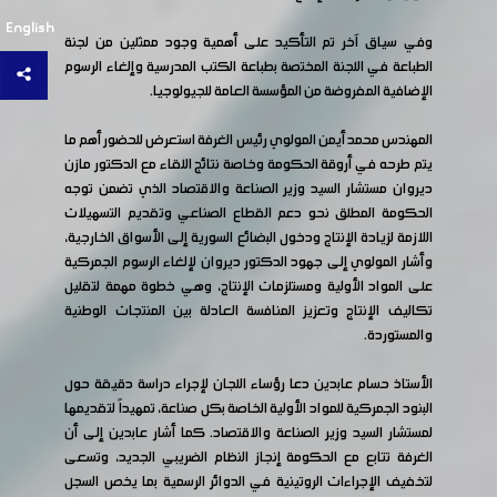
English
وفي سياق آخر تم التأكيد على أهمية وجود ممثلين من لجنة
الطباعة في اللجنة المختصة بطباعة الكتب المدرسية وإلغاء الرسوم
الإضافية المفروضة من المؤسسة العامة للجيولوجيا.
المهندس محمد أيمن المولوي رئيس الغرفة استعرض للحضور أهم ما
يتم طرحه في أروقة الحكومة وخاصة نتائج اللقاء مع الدكتور مازن
ديروان مستشار السيد وزير الصناعة والاقتصاد الذي تضمن توجه
الحكومة المطلق نحو دعم القطاع الصناعي وتقديم التسهيلات
اللازمة لزيادة الإنتاج ودخول البضائع السورية إلى الأسواق الخارجية،
وأشار المولوي إلى جهود الدكتور ديروان لإلغاء الرسوم الجمركية
على المواد الأولية ومستلزمات الإنتاج، وهي خطوة مهمة لتقليل
تكاليف الإنتاج وتعزيز المنافسة العادلة بين المنتجات الوطنية
والمستوردة.
الأستاذ حسام عابدين دعا رؤساء اللجان لإجراء دراسة دقيقة حول
البنود الجمركية للمواد الأولية الخاصة بكل صناعة، تمهيداً لتقديمها
لمستشار السيد وزير الصناعة والاقتصاد. كما أشار عابدين إلى أن
الغرفة تتابع مع الحكومة إنجاز النظام الضريبي الجديد، وتسعى
لتخفيف الإجراءات الروتينية في الدوائر الرسمية بما يخص السجل