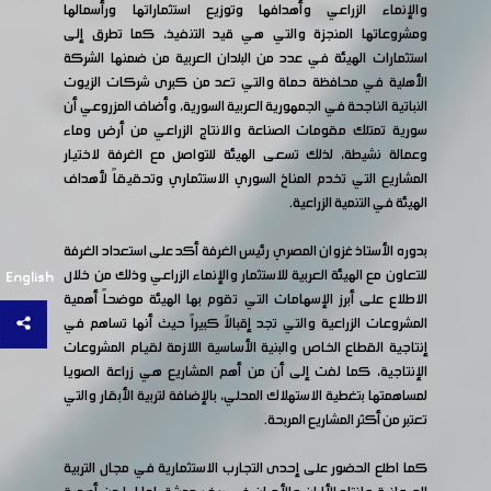
والإنماء الزراعي وأهدافها وتوزيع استثماراتها ورأسمالها
ومشروعاتها المنجزة والتي هي قيد التنفيذ، كما تطرق إلى
استثمارات الهيئة في عدد من البلدان العربية من ضمنها الشركة
الأهلية في محافظة حماة والتي تعد من كبرى شركات الزيوت
النباتية الناجحة في الجمهورية العربية السورية، وأضاف المزروعي أن
سورية تمتلك مقومات الصناعة والانتاج الزراعي من أرض وماء
وعمالة نشيطة، لذلك تسعى الهيئة للتواصل مع الغرفة لاختيار
المشاريع التي تخدم المناخ السوري الاستثماري وتحقيقاً لأهداف
الهيئة في التنمية الزراعية.
بدوره الأستاذ غزوان المصري رئيس الغرفة أكد على استعداد الغرفة
للتعاون مع الهيئة العربية للاستثمار والإنماء الزراعي وذلك من خلال
English
الاطلاع على أبرز الإسهامات التي تقوم بها الهيئة موضحاً أهمية
المشروعات الزراعية والتي تجد إقبالاً كبيراً حيث أنها تساهم في
إنتاجية القطاع الخاص والبنية الأساسية اللازمة لقيام المشروعات
الإنتاجية، كما لفت إلى أن من أهم المشاريع هي زراعة الصويا
لمساهمتها بتغطية الاستهلاك المحلي، بالإضافة لتربية الأبقار والتي
تعتبر من أكثر المشاريع المربحة.
كما اطلع الحضور على إحدى التجارب الاستثمارية في مجال التربية