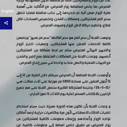
عدد من الزوار والمشاركين. كما تم مناقشة الدول المستهدفة لزيارة
المعرض بما يخص استضافة زوار المعرض، مع التأكيد على أهمية
English
فلترة الزوار ضمن آلية تم تحديدها، إلى جانب مناقشة قضايا تتعلق
بسعر المتر للمشاركين، ومشكلات الشحن، وتخصيص المساحات لكل
قطاع، وتنظيم حركة النقل للزوار وضيوف المعرض.
ونوهت اللجنة أن سعر المتر هو سعر الكلفة "سعر متر مجهز" ويتضمن
كافة الخدمات المعلن عنها للمشاركين، وعمليات اختيار الزوار
والتجهيز النهائي للمعرض ستتم عبر لجنة مشكلة من المشاركين
أنفسهم، ووعدت اللجنة بحل المشكلات المتعلقة بمنح الفيز والشحن
مع الجهات المعنية والعمل معا يد واحدة في سبيل إنجاح المعرض.
وأوضحت اللجنة المنظمة أن المعرض سيقام خلال الفترة من 12 إلى
15 أيلول المقبل، على مساحة 5800 متر موزعة على ثلاث صالات هي
/10-11-26/ ونتيجة المشاركة الكبيرة ستعمل اللجنة على ضم جميع
الراغبين بالاكتتاب المستمر لغاية يوم الثلاثاء 15 تموز الجاري.
و وعدت اللجنة بأن تكون هذه الدورة مميزة، حيث سيتم استخدام
تقنيات الذكاء الاصطناعي لأول مرة وكاميرات حرارية لرصد أماكن
تواجد الزوار وأعدادهم وإعطاء معلومات كافية للمشاركين عن
زوار المعرض عبر تطبيق خاص اضافة إلى معلومات كافية عن