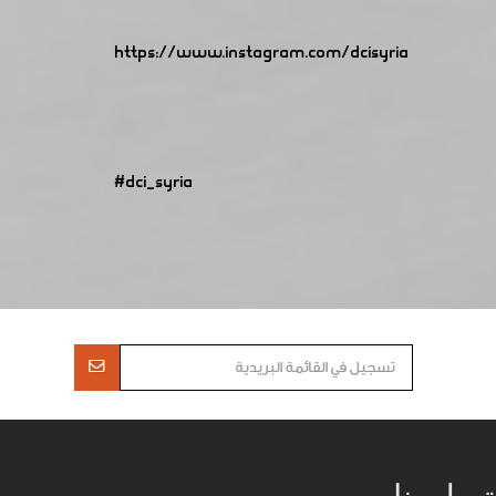
https://www.instagram.com/dcisyria​
#dci_syria
تصل بنا