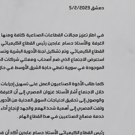
دمشق 5/2/2023
في اطار تعزيز مجالات القطاعات الصناعية كافة ومنها 
الغرفة والأستاذ حسام عابدين رئيس القطاع الكيميائي 
القطاع الكيميائي، وتم تشكيل لجنة الأدوية البشرية وتسمي
استعرض الاجتماع الذي ضم أصحاب وممثلي شركات الصناع
الموجودة في سورية تغطي حاجة الشرق الأوسط في حال توف
كما طالب الأخوة الصناعيون العمل على تسهيل إجراءات م
خلال الاجتماع أشار الأستاذ غزوان المصري إلى أن الغ
والوصول إلى تحقيق احتياجات السوق المحلية من الأدوية
ولفت المصري إلى أهمية شحذ الهمم والجهد لإنجاح أداء ا
خدمة مصالح الصناعيين في هذا القطاع الهام .
رئيس القطاع الكيميائي الأستاذ حسام عابدين أكد أن ق