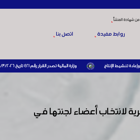
من شهادة المنشأ
روابط مفيدة
اتصل بنا
وزارة المالية تصدر القرار رقم 421 تاريخ 24/3/2026 المتضمن الزام المستوردين بإبراز براءة ذمة مالية سارية صادرة عن الهيئة العامة للضرائب والرسوم أو مديرياتها عند القيام بعمليات الاستيراد
ية لانتخاب أعضاء لجنتها في