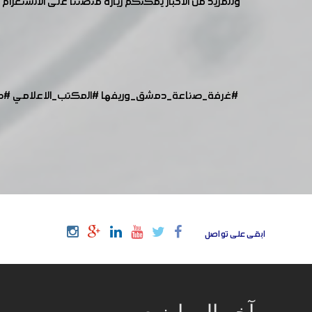
وللمزيد من الأخبار يمكنكم زيارة منصتنا على الانستغرام :
#غرفة_صناعة_دمشق_وريفها
#المكتب_الاعلامي
#ص
ابقى على تواصل
آخر المواضيع