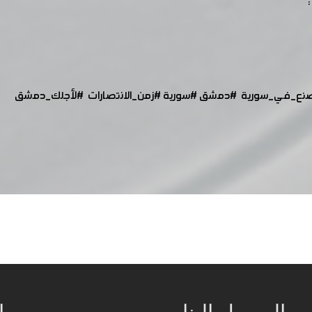
نع_في_سورية
#دمشق
#سورية
#زمن_الانتصارات
#لأجلك_دمشق
الوصول إلينا
ا