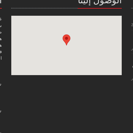
غ
س
صن
هاتف
هاتف
ر
فاك
ال
ر
ر
ر
ر