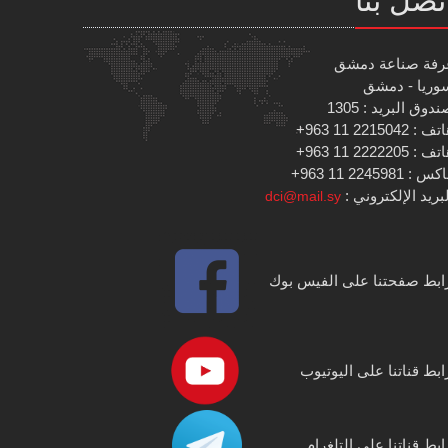
رفة صناعة دمشق
وريا - دمشق
دوق البريد : 1305
 : 2215042 11 963+
 : 2222205 11 963+
س : 2245981 11 963+
بريد الإلكتروني :
dci@mail.sy
ابط صفحتنا على الفيس بوك
ابط قناتنا على اليوتيوب
ابط قناتنا على التلغرام