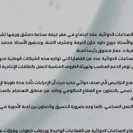
الصناعات الدوائية، عقد اجتماع في مقر غرفة صناعة دمشق وريفها لشركا
والأستاذ جورج داود خازن الغرفة ومشرف اللجنة، وبحضور الأستاذ محمد 
ة د. عمار معتوق رئيساً للجنة.
ات الدوائية عدد من القضايا التي تواجه هذه الشركات الوطنية منها ا
ر الدعم المناسب وتهيئة الظروف المناسبة للعمل بالطاقات الإنتاجية ا
نح التراخيص لأي صنف دوائي جديد حيث أن الإجراءات تأخذ مدة طويلة لإ
رفة تسعى بالتعاون مع القطاع الحكومي وذلك من منطلق الاهتمام بالصنا
.
لعمل الصناعي، كما وجه بضرورة التنسيق والتعاون بين لجنة الأدوية في 
طاع الصناعات الدوائية من القطاعات الواعدة ويتطلب خطوات وقرارات م