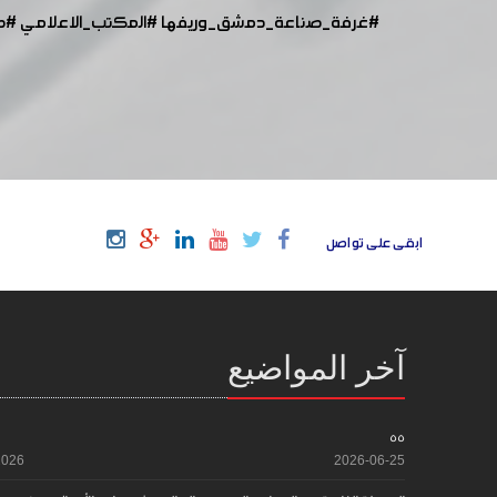
#غرفة_صناعة_دمشق_وريفها
#المكتب_الاعلامي
#ص
ابقى على تواصل
آخر المواضيع
55
2026
2026-06-25