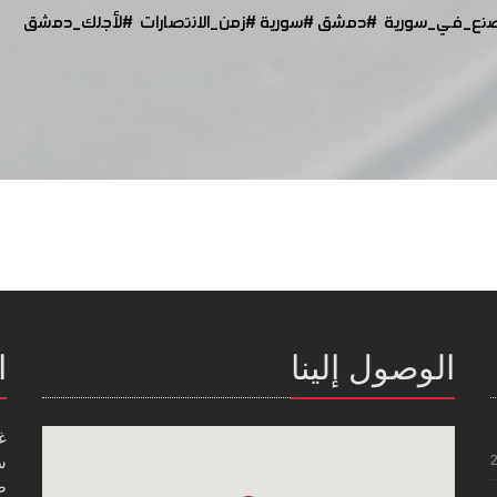
نع_في_سورية
#دمشق
#سورية
#زمن_الانتصارات
#لأجلك_دمشق
الوصول إلينا
ا
غ
س
صن