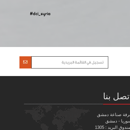
#dci_syria
تصل بنا
رفة صناعة دمشق
وريا - دمشق
دوق البريد : 1305