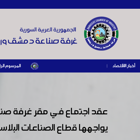
أخبار الاقتصاد
|
المرسوم الرئاسي رقم /69/ لعام 2026 .. دعم ضريبي للمنشآت المتضررة في إطار مسار التعافي الاقتصادي وإعادة تنش
عقد اجتماع في مقر غرفة صناع
يواجهها قطاع الصناعات البلاس