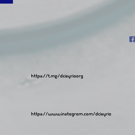
https://t.me/dcisyriaorg
https://www.instagram.com/dcisyria​