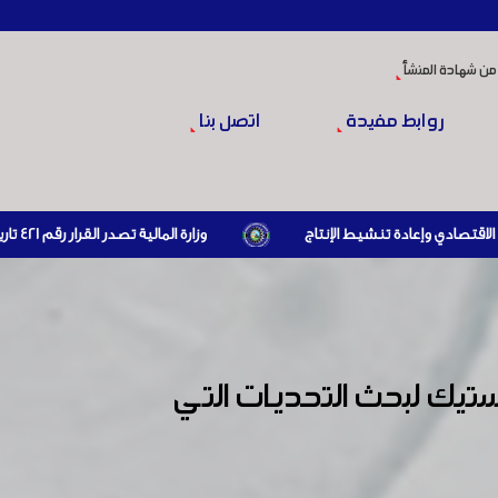
من شهادة المنشأ
روابط مفيدة
اتصل بنا
وزارة المالية تصدر القرار رقم 421 تاريخ 24/3/2026 المتضمن الزام المستوردين بإبراز براءة ذمة مالية سارية صادرة عن الهيئة العامة للضرائب والرسوم أو مديرياتها عند القيام بعمليات الاستيراد
تيك لبحث التحديات التي