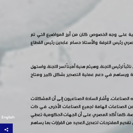
كية على وجه الخصوص كان من أبرز المواضيع التي تم
ري رئيس الغرفة والأستاذ حسام عابدين رئيس القطاع
باً لرئيس اللجنة، وهيثم هنية أميناً لسر اللجنة، واستهل
تيكية ويساهم في دعم عملية التصدير بشكل كبير ومتاح
لصناعات، وأشار السادة الصناعيون إلى أن المشكلات
من الصناعات الهامة لجميع الصناعات الأخرى، في ذات
المنصة، كما أكد المصري على أن الجهات الحكومية تعطي
English
ديم المقترحات لتعديل العديد من القرارات بما يساهم