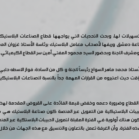
تسهيلات لها، وبحث التحديات التي يواجهها قطاع الصناعات البلاستي
 دمشق وريفها لأصحاب معامل البلاستيك برئاسة الأستاذ غزوان المص
ومشرف اللجنة وبحضور السيد محمود المفتي أمين سر القطاع الكيميائي.
تاذ محمد ماهر السواح رئيساً للجنة و كل من السادة: فواز الاسطه حلبي نائ
لمؤقت حيث اعتبروه من القرارات المهمة جداً بالنسبة للصناعات البلاس
 القطاع وضرورة دعمه وخفض قيمة الفائدة على القروض المقدمة لهذه ا
يبات البلاستيكية من التمويل عبر المنصة كون صناعة البلاستيك هي 
كون هناك أولوية في الفترة المقبلة لتمويل الحبيبات البلاستكية عبر 
فترة، وأن الغرفة تعمل بالتعاون والتنسيق مع هذه الجهات من خلال تق