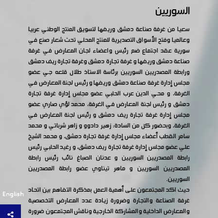
السوريين
سعيا من غرفة صناعة دمشق وريفها لتسويق المنتج الوطني عربيا
وعالميا وفتح الأسواق التصديرية للمنتج المحلي تحت شعار صنع في
سورية عقد اجتماع ضم رئيس واعضاء لجان المعارض في غرفة
صناعة دمشق وريفها و غرفة تجارة دمشق وغرفة تجارة ريف دمشق
ورابطة المصدريين السوريين برئاسة الاستاذ طلال قلعه جي عضو
مجلس إدارة غرفة صناعة دمشق وريفها و رئيس لجنة المعارض في
الغرفة، و محي الدين عرب الحلبي عضو مجلس إدارة غرفة تجارة
دمشق و رئيس لجنة المعارض في الغرفة، محمد لؤي صاري عضو
مجلس إدارة غرفة تجارة ريف دمشق و رئيس لجنة المعارض في
الغرفة، وبحضور كل من السادة: زهير دادوو و زاهر شرباتي و محمد
سامر القطب أعضاء مجلس إدارة غرفة تجارة دمشق، و محمد الشيخ
علي عضو مجلس إدارة غرفة تجارة ريف دمشق، و رغيد الحلبي رئيس
رابطة المصدريين السوريين و عدنان الصباغ نائب رئيس رابطة
المصدريين السوريين و ماهر تيناوي عضو رابطة المصدريين
السوريين.
حيث اكد المجتمعون على أهمية العمل بمذكرة التفاهم بين اتحاد
English
غرفة الصناعة والتجارة وضرورة زيادة عدد المعارض التخصصية
والمعارض الداخلية والمشاركة الخارجية وناقش المجتمعون ضرورة