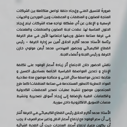
ضرورةً للتنسيق الفني وإيجاد حلقة تواصل متكاملة بين الشركات
المنتجة للصابون و المنظفات و المعقمات وبين الموردين والجهات
الرسمية و الإعلان عن أي مشكلة تواجه هذه الشركات ليتم إيجاد
الحلول المناسبة لها، عقدت لجنة الصابون والمنظفات والملمعات
في غرفة صناعة دمشق وريفها اجتماعها الأول في مقر الغرفة
برئاسة الأستاذ محمد أكرم الحلاق أمين سر إدارة الغرفة - رئيس
القطاع الكيميائي وبحضور المهندس محمد أيمن مولوي خازن
الغرفة، و رئيس اللجنة و أعضاء اللجنة.
ناقش الحضور خلال الاجتماع أثر زيادة أسعار الوقود على تكلفة
الإنتاج و تعديل المواصفة القياسية الخاصة بمساحيق الغسيل و
متابعة تعديل مواصفة سائل الجلي و معالجة موضوع مدة صلاحية
المواد العطرية (العطور المستخدمة في صناعة المنظفات) كما طرح
المجتمعون موضوع تنشيط عمليات تصدير المعقمات الكحولية
والكمامات الطبية بالإضافة إلى إيجاد أسواق تصديرية وتنشيط
منصات التسويق الالكترونية داخل سورية.
الأستاذ محمد أكرم الحلاق رئيس القطاع الكيميائي في الغرفة أشار
إلى أن سعر الوقود مع ارتفاع أسعار النقل وتغير سعر الصرف لا يجب
أن يكون معيار ارتفاع أسعار المنتجات حيث أن القدرة الشرائية