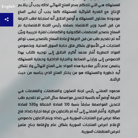
للمستهلك هي التي تتحكم بسعر المنتج النهائي لذلك يجب أن يتلاءم
English
الإنتاج مع القدرة الشرائية للمستهلك كما يجب أن تبقى السلع
موجودة بمتناول المستهلك و أوضح الحلاق أنه استجابة لطلب الغرفة
من قبل السيد وزير الاقتصاد بصفته رئيس اللجنة الاقتصادية تم
السماح بتصدير المعقمات الكحولية والكمامات لفترة تجريبية وبيّن
أنه تم تقديم طلب من قبل الغرفة لإعادة السماح بالتصدير بسبب توافر
المنتجات في الأسواق بشكل فاق حاجة السوق المحلية. وبخصوص
المواد العطرية أشار محمد أكرم الحلاق إلى توجيه كتاب بهذا
الخصوص إلى وزارتي الصناعة والتجارة الداخلية وحماية المستهلك
يتضمن عدم تأثير صلاحية هذه المواد على المنتج النهائي ولا تشكل
أيه خطورة والمستهلك هو من يختار المنتج الذي يناسبه من حيث
الرائحة.
محمود المفتي رئيس لجنة الصابون والمنظفات والملمعات في
الغرفة أوضح أنه بالنسبة لتعديل مواصفة سائل الجلي تم تقديم طلب
لتعديل المواصفة سابقاً بنسبة 10% للمادة الفعالة و20% للمادة
المركزة. وأشار المفتي إلى أنه تم بالتعاون مع غرفة تجارة بغداد فتح
صالة عرض لبيع المنتجات السورية في بغداد ويتم التعاون بخصوص
الإعلام لعرض المنتجات السورية بشكل عام ولإقامة جناح متميز
لعرض المنظفات السورية.