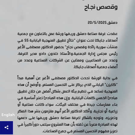
وقصص نجاح
دمشق 20/5/2025
عقدت غرفة صناعة دمشق وريفها ورشة عمل بالتعاون مع جمعية
أصدقاء جايكا تحت عنوان "نتائج تطبيق المنهجية اليابانية 5S في
منشآت سورية رائدة وقصص نجاح" بحضور الدكتور مصطفى الأغبر
رئيس مجلس إدارة الجمعية،والأستاذ خلدون دادو مدير الغرفة،
وعدد من الصناعيين وممثلين عن الشركات الصناعية وعدد من
أعضاء جمعية أصدقاء جايكا.
في بداية الورشة تحدث الدكتور مصطفى الأغبر عن أهمية مبدأ
"كايزن" الياباني الذي يركز على التحسين المستمر، وأوضح أن هذه
المنهجية تساعد في تنظيم بيئة العمل بشكل أفضل من خلال تطبيق
مبادئ الخمس كلمات اليابانية، وإن هذه المبادئ تعتبر أساسية في
بناء ممارسات جيدة في مختلف البيئات، سواء كانت صناعية أو
زراعية أو تجارية، وأكد الدكتور الأغبر أنهم ملتزمون بنشر هذا الفكر
English
وتعزيزه، وتوجه بالشكر لغرفة صناعة دمشق وريفها على دعمها
لهذه المبادرة معرباً عن ثقته بأن هذا المشروع سيلعب دوراً كبيراً في
تعزيز مفهوم التحسين المستمر في جميع الصناعات.