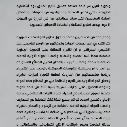
وبدوره امين سر غرفة صناعة دمشق اكرم الحلاق نوه لشفافية
الطروحات التي تخص الصناعة وما تواجهه من معوقات ومشاكل
السادة الصناعيين التي سيتم معالجتها من قبل الوزارة مع الجهات
الاخرى بهدف تطوير الصناعة واستعادة الاسواق التصديرية.
وقدم عدد من الصناعيين مداخلات حول تطوير المواصفات السورية
لتتواكب مع المواصفات الدولية واعفائهم من الرسم القنصلي عند
التخليص الجمركي و ان تكون اللصاقة على الادوية البيطرية
متضمنة فقط اسم المصنع والنقابة واعفاء المواد الاولية الداخلة
بصناعة الاسمدة واعطاء خيارات بالمخابر لتحليل البضائع المستوردة
عبر البحر و البر ومعالجة التشوهات الجمركية وتوحيد سعر الكهرباء
وزيادة مخصصاتهم من المازوت اضافة لتامين اجازات استيراد
لإدخال المواد الاولية مثل الذرة والبطاطا في ظل انقطاع هذه المواد
والتوجه للحصول على اجازات استيراد بنسبة ٥٠% من هذه المواد
لتغذية السوق المحلية وفتح استيراد المواد الاولية الداخلة في صناعة
الزجاج وتفعيل تسديد فواتير جميع المشتقات النفطية عبر المصارف
واعفاء المواد الاولية الداخلة بالطباعة من الرسوم و السماح باستيراد
مادة زيت الصويا التي تستخدم في صناعة الدهانات وماهية خطة
وزارة الصناعة بشأن هجرت الأيدي العاملة وتقديم دعم لأنشاء
مدينة اعلامية ودعم شركات الانتاج التلفزيوني والسينمائي و