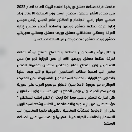
عقدت غرفة صناعة دمشق وريفها اجتماع الهيئة العامة للعام ٢٠٢٢
في فندق الشام بدمشق بحضور السيد وزير الصناعة الاستاذ زياد
صبحي صباغ راعي الاجتماع و الدكتور سامر الدبس رئيس مجلس
إدارة غرفة صناعة دمشق وريفها والسادة أعضاء مجلس إدارة
الغرفة وممثلي محافظتي دمشق وريف دمشق وممثلي مديريتي
دمشق وريف دمشق و بحضور كبير من السادة الصناعيين.
و خلال ترؤس السيد وزير الصناعة زياد صباغ اجتماع الهيئة العامة
لغرفة صناعة دمشق وريفها اكد ان عمل الوزارة نابع من عمل
الصناعيين وان القطاع العام والخاص يكملان بعضهما البعض
مشيرا الى اهمية مطالب الصناعيين النوعية والتي وعد بحلها
بالتعاون مع الوزارات المعنية لاسيما تمويل المستوردات من المصرف
المركزي مع ضرورة الاخذ بعين الاعتبار موضوع الحرب على سورية
وتغير سعر الصرف وان توفير القطع يكون حسب الاولويات لتمويل
كل اجازات الاستيراد على مبدا "اذا اردت ان تطاع اطلب المستطاع "
مؤكدا على تعزيز الإنتاجية والاعتماد على الذات، وشدد السيد الوزير
على ان الاولوية للمنشآت الصناعية بالكهرباء داعيا الصناعيبن الى
الاستثمار بالطاقات البديلة مبينا اهميتها وانعكاسها على الصناعة
الوطنية