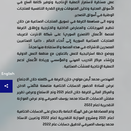
عمل مستقرة لاستمرار العملية الإنتاجية وتوفير كافة السلع في
الأسواق المحلية وتذليل المعوقات ورفع القدرة التنافسية للمنتجات
الوطنية في أسواق التصدير.
ونوه الى مساهمة الغرفة في تسويق المنتجات الصناعية من خلال
تنظيم المهرجانات والمعارض الداخلية والخارجية وإطلاق الغرفة
لمنصة الأعمال (التصنيع السوري) على شبكة الانترنت لتعريف
المنتجات الصناعية السورية إلى أنحاء العالم ، داعيا الصناعيين
المصدرين للاشتراك في هذه المنصة والاستفادة منها مجاناً.
ووضع خطة استراتيجية للعمل بالتعاون مع منظمة العمل الدولية
وإنشاء مركز التدريب المهني والمؤسسي وريادة الأعمال لدعم
العملية الإنتاجية للمنشآت الصناعية .
English
المهندس محمد أيمن مولوي خازن الغرفة في كلمته خلال الاجتماع
عرض للسادة الحضور الحسابات الختامية متضمنة قائمتي الدخل
والمركز المالي للغرفة خلال العام ٢٠٢١ وتم الاستماع وعرض تقرير
مفتش الحسابات الاستاذ محمد يوسف الصيرفي وتم عرض الموازنة
التقديرية لعام ٢٠٢٢
وتم المصادقة من قبل الهيئة العامة بالاجماع على الحسابات الختامية
لعام ٢٠٢١ ومشروع الموازنة التقديرية لعام ٢٠٢٢ وتعيين الاستاذ
محمد يوسف الصيرفي لتدقيق حسابات عام ٢٠٢٢