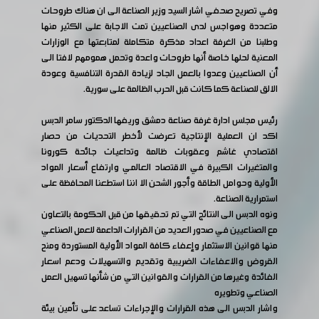
وفي تصريح صحفي اشار السيد وزير الصناعة الى ان هناك طروحات
متعددة وهواجس لدى الصناعيين تمت الاجابة على الكثير منها
وطلبنا من الغرفة اعداد مذكرة متكاملة لمتابعتها مع الوزارات
المعنية لحلها خاصة أنها طروحات واعدة وتحمل همومهم لافتا الى
أن الصناعيين وعدوا بالعمل الجاد لزيادة القدرة التنافسية وعودة
الالق للصناعة كما كانت قبل الحرب الظالمة على سورية.
رئيس مجلس ادارة غرفة صناعة دمشق وريفها الدكتور سامر الدبس
اكد ان العملية الإنتاجية تعرضت لأخطر التحديات من حصار
اقتصادي غاشم وعقوبات ظالمة وتداعيات جائحة كورونا
والمتغيرات الكبيرة في الاقتصاد العالمي وارتفاع أسعار المواد
الأولية وحوامل الطاقة وأجور الشحن الا اننا استطعنا المحافظة على
استمرارية الصناعة.
ونوه الدبس الى النتائج التي تم تحقيقها من قبل الحكومة بالتعاون
مع الصناعيين في صدور العديد من القرارات الداعمة للعمل الصناعي
منها قوانين الاستثمار وإعفاء كافة المواد الأولية المستوردة ومنح
القروض والاعفاءات الضريبية وتقديم والتسهيلات ودعم اسعار
الفائدة وغيرها من القرارات والقوانين التي من شأنها تسهيل العمل
الصناعي وتطويره
واشار الدبس الى هذه القرارات والإجراءات تساعد على تأمين بيئة