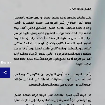
دمشق 2/2/2026
على هامش مشاركة غرفة صناعة دمشق وريفها ممثلة بالمهندس
محمد أيمن المولوي رئيس الغرفة في الجلسة التحضيرية الأولى
لإطلاق حملة التبرعات لمدينة دمشق وتشكيل مجلس أمناء لهذه
الحملة ليتم لاحقاً جمع تبرعات للمشاريع الذي يتفق عليها من قبل
مجلس الأمناء، وبعد انتهاء الجلسة قام أعضاء مجلس إدارة الغرفة
بتسليم السيد المحافظ كتيب يتضمن التوصيات الخاصة بملتقى
"مختبر حلول الصناعة الوطنية" الذي أقامته الغرفة مؤخراً وشارك فيه
محافظ دمشق السيد ماهر مروان ادلبي، بحضور الأستاذ عبد الله الزايد
أمين سر الغرفة، أدهم الطباع خازن الغرفة، والأستاذ كريم الخجا عضو
English
مكتب الغرفة.
وأعرب المهندس محمد أيمن المولوي عن شكره وتقديره للسيد
المحافظ على حضوره ومشاركته الفعالة في الملتقى، مؤكدًا
أهمية التعاون المشترك في تنفيذ التوصيات المطروحة.
من جهته أثنى السيد المحافظ على جهود غرفة صناعة دمشق
وريفها، معرباً عن أمله في تحويل هذه التوصيات إلى خطوات عملية